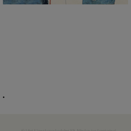
© Libri Könyvkereskedelmi Kft. Minden jog fenntartva!