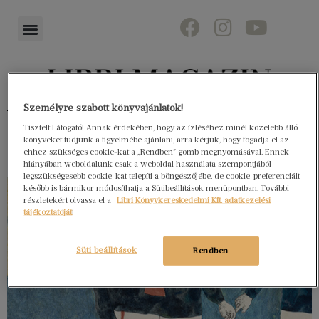
Személyre szabott könyvajánlatok!
Könyvektől az olvasókig
Tisztelt Látogató! Annak érdekében, hogy az ízléséhez minél közelebb álló
könyveket tudjunk a figyelmébe ajánlani, arra kérjük, hogy fogadja el az
ehhez szükséges cookie-kat a „Rendben” gomb megnyomásával. Ennek
hiányában weboldalunk csak a weboldal használata szempontjából
legszükségesebb cookie-kat telepíti a böngészőjébe, de cookie-preferenciáit
később is bármikor módosíthatja a Sütibeállítások menüpontban. További
részletekért olvassa el a
Libri Könyvkereskedelmi Kft. adatkezelési
tájékoztatóját
!
Süti beállítások
Rendben