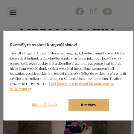
Személyre szabott könyvajánlatok!
Könyvektől az olvasókig
Tisztelt Látogató! Annak érdekében, hogy az ízléséhez minél közelebb álló
könyveket tudjunk a figyelmébe ajánlani, arra kérjük, hogy fogadja el az
ehhez szükséges cookie-kat a „Rendben” gomb megnyomásával. Ennek
hiányában weboldalunk csak a weboldal használata szempontjából
legszükségesebb cookie-kat telepíti a böngészőjébe, de cookie-preferenciáit
később is bármikor módosíthatja a Sütibeállítások menüpontban. További
részletekért olvassa el a
Libri Könyvkereskedelmi Kft. adatkezelési
tájékoztatóját
!
Süti beállítások
Rendben