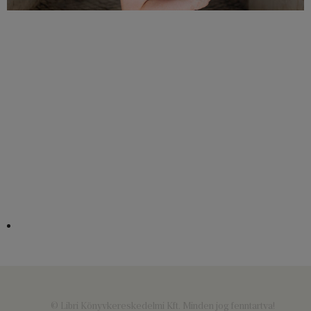
© Libri Könyvkereskedelmi Kft. Minden jog fenntartva!