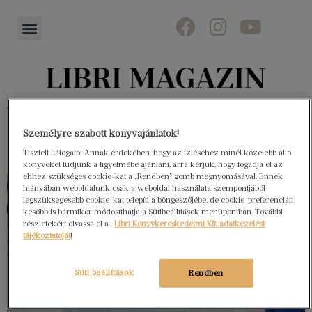
Könyvektől az olvasókig
Személyre szabott könyvajánlatok!
Tisztelt Látogató! Annak érdekében, hogy az ízléséhez minél közelebb álló
könyveket tudjunk a figyelmébe ajánlani, arra kérjük, hogy fogadja el az
ehhez szükséges cookie-kat a „Rendben” gomb megnyomásával. Ennek
hiányában weboldalunk csak a weboldal használata szempontjából
legszükségesebb cookie-kat telepíti a böngészőjébe, de cookie-preferenciáit
később is bármikor módosíthatja a Sütibeállítások menüpontban. További
részletekért olvassa el a
Libri Könyvkereskedelmi Kft. adatkezelési
tájékoztatóját
!
Süti beállítások
Rendben