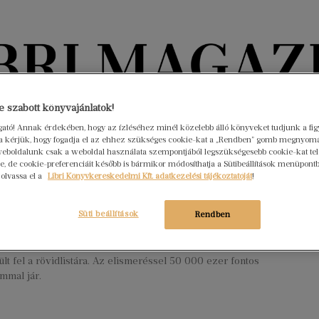
Könyvektől az olvasókig
 szabott könyvajánlatok!
ogató! Annak érdekében, hogy az ízléséhez minél közelebb álló könyveket tudjunk a fi
rra kérjük, hogy fogadja el az ehhez szükséges cookie-kat a „Rendben” gomb megnyom
nyvek
Interjúk
Beleolvasó
A hónap könyvei
HÍREK
eboldalunk csak a weboldal használata szempontjából legszükségesebb cookie-kat tele
, de cookie-preferenciáit később is bármikor módosíthatja a Sütibeállítások menüpont
 olvassa el a
Libri Könyvkereskedelmi Kft. adatkezelési tájékoztatóját
!
kára átadják a Booker-díjat: íme, a
ista
Süti beállítások
Rendben
mber 9.
Nincs hozzászólás
26-án adják át a Nemzetközi Booker-díjat, mutatjuk, melyik hat
lt fel a rövidlistára. Az elismeréssel 50 000 ezer fontos
mmal jár.