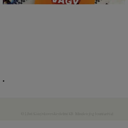
© Libri Könyvkereskedelmi Kft. Minden jog fenntartva!