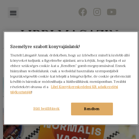
Személyre szabott könyvajánlatok!
Könyvektől az olvasókig
Tisztelt Látogató! Annak érdekében, hogy az ízléséhez minél közelebb álló
könyveket tudjunk a figyelmébe ajánlani, arra kérjük, hogy fogadja el az
ehhez szükséges cookie-kat a „Rendben” gomb megnyomásával. Ennek
hiányában weboldalunk csak a weboldal használata szempontjából
legszükségesebb cookie-kat telepíti a böngészőjébe, de cookie-preferenciáit
később is bármikor módosíthatja a Sütibeállítások menüpontban. További
részletekért olvassa el a
Libri Könyvkereskedelmi Kft. adatkezelési
tájékoztatóját
!
Süti beállítások
Rendben