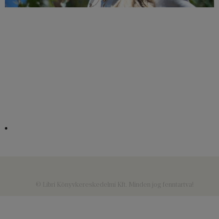
© Libri Könyvkereskedelmi Kft. Minden jog fenntartva!