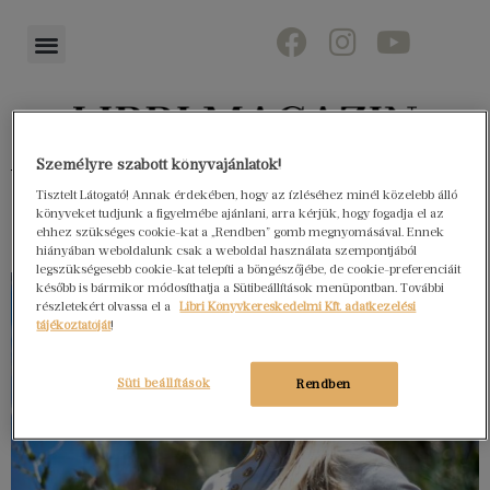
Személyre szabott könyvajánlatok!
Könyvektől az olvasókig
Tisztelt Látogató! Annak érdekében, hogy az ízléséhez minél közelebb álló
könyveket tudjunk a figyelmébe ajánlani, arra kérjük, hogy fogadja el az
ehhez szükséges cookie-kat a „Rendben” gomb megnyomásával. Ennek
hiányában weboldalunk csak a weboldal használata szempontjából
legszükségesebb cookie-kat telepíti a böngészőjébe, de cookie-preferenciáit
később is bármikor módosíthatja a Sütibeállítások menüpontban. További
részletekért olvassa el a
Libri Könyvkereskedelmi Kft. adatkezelési
tájékoztatóját
!
Süti beállítások
Rendben