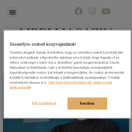
Személyre szabott könyvajánlatok!
Könyvektől az olvasókig
Tisztelt Látogató! Annak érdekében, hogy az ízléséhez minél közelebb álló
könyveket tudjunk a figyelmébe ajánlani, arra kérjük, hogy fogadja el az
ehhez szükséges cookie-kat a „Rendben” gomb megnyomásával. Ennek
hiányában weboldalunk csak a weboldal használata szempontjából
legszükségesebb cookie-kat telepíti a böngészőjébe, de cookie-preferenciáit
később is bármikor módosíthatja a Sütibeállítások menüpontban. További
részletekért olvassa el a
Libri Könyvkereskedelmi Kft. adatkezelési
tájékoztatóját
!
Süti beállítások
Rendben