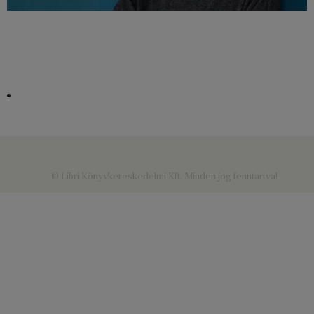
© Libri Könyvkereskedelmi Kft. Minden jog fenntartva!