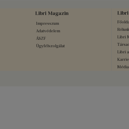
Libri
Libri Magazin
Főolda
Impresszum
Rólun
Adatvédelem
Libri 
ÁSZF
Társad
Ügyfélszolgálat
Libri 
Karrie
Médiaa