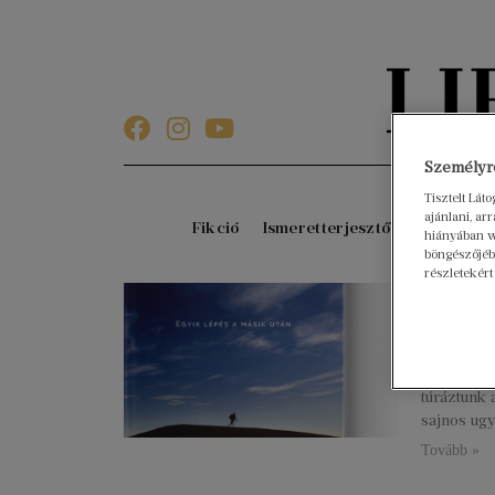
Személyre
Tisztelt Lát
ajánlani, a
Fikció
Ismeretterjesztő
Gyerekkö
hiányában w
böngészőjébe
részletekért
Menn
2020. júniu
[include-u
cikkszam%
túráztunk 
sajnos ug
Tovább »