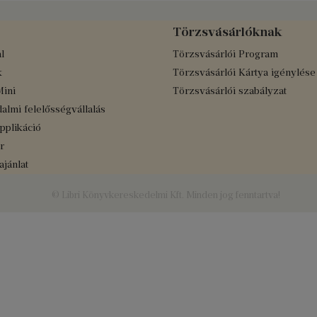
Törzsvásárlóknak
l
Törzsvásárlói Program
k
Törzsvásárlói Kártya igénylése
Mini
Törzsvásárlói szabályzat
almi felelősségvállalás
applikáció
r
jánlat
© Libri Könyvkereskedelmi Kft. Minden jog fenntartva!