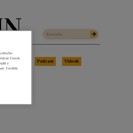
gyelmébe
ásával. Ennek
Libri Portré
Podcast
Videók
píti a
ban. További