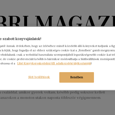
Könyvektől az olvasókig
 szabott könyvajánlatok!
ogató! Annak érdekében, hogy az ízléséhez minél közelebb álló könyveket tudjunk a fi
rra kérjük, hogy fogadja el az ehhez szükséges cookie-kat a „Rendben” gomb megnyom
nyvek
Interjúk
Beleolvasó
A hónap könyvei
HÍREK
eboldalunk csak a weboldal használata szempontjából legszükségesebb cookie-kat tele
, de cookie-preferenciáit később is bármikor módosíthatja a Sütibeállítások menüpont
 olvassa el a
Libri Könyvkereskedelmi Kft. adatkezelési tájékoztatóját
!
i
s 30.
Nincs hozzászólás
Süti beállítások
Rendben
rl href=”https://www.libri.hu/libri-magazin-termeklista/?
5B%5D=2719587″ cache=”0″] Mindig is sokat sétáltunk,
a családdal, amikor gyerek voltam, később pedig sokszor kellett
yanazokon a monoton utakon naponta többször végigmennem.