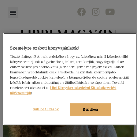
Könyvektől az olvasókig
Személyre szabott könyvajánlatok!
Tisztelt Látogató! Annak érdekében, hogy az ízléséhez minél közelebb álló
könyveket tudjunk a figyelmébe ajánlani, arra kérjük, hogy fogadja el az
ehhez szükséges cookie-kat a „Rendben” gomb megnyomásával. Ennek
hiányában weboldalunk csak a weboldal használata szempontjából
legszükségesebb cookie-kat telepíti a böngészőjébe, de cookie-preferenciáit
később is bármikor módosíthatja a Sütibeállítások menüpontban. További
részletekért olvassa el a
Libri Könyvkereskedelmi Kft. adatkezelési
tájékoztatóját
!
Süti beállítások
Rendben