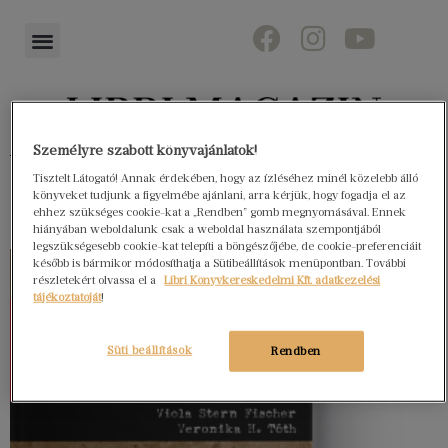
Személyre szabott könyvajánlatok!
Könyvektől az olvasókig
Tisztelt Látogató! Annak érdekében, hogy az ízléséhez minél közelebb álló
könyveket tudjunk a figyelmébe ajánlani, arra kérjük, hogy fogadja el az
ehhez szükséges cookie-kat a „Rendben” gomb megnyomásával. Ennek
hiányában weboldalunk csak a weboldal használata szempontjából
legszükségesebb cookie-kat telepíti a böngészőjébe, de cookie-preferenciáit
később is bármikor módosíthatja a Sütibeállítások menüpontban. További
részletekért olvassa el a
Libri Könyvkereskedelmi Kft. adatkezelési
tájékoztatóját
!
Süti beállítások
Rendben