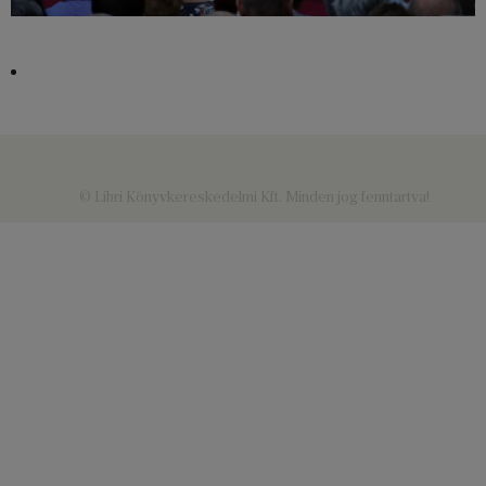
© Libri Könyvkereskedelmi Kft. Minden jog fenntartva!