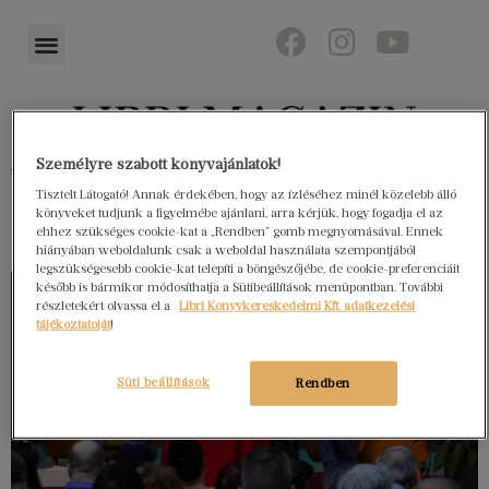
Személyre szabott könyvajánlatok!
Könyvektől az olvasókig
Tisztelt Látogató! Annak érdekében, hogy az ízléséhez minél közelebb álló
könyveket tudjunk a figyelmébe ajánlani, arra kérjük, hogy fogadja el az
ehhez szükséges cookie-kat a „Rendben” gomb megnyomásával. Ennek
hiányában weboldalunk csak a weboldal használata szempontjából
legszükségesebb cookie-kat telepíti a böngészőjébe, de cookie-preferenciáit
később is bármikor módosíthatja a Sütibeállítások menüpontban. További
részletekért olvassa el a
Libri Könyvkereskedelmi Kft. adatkezelési
tájékoztatóját
!
Süti beállítások
Rendben