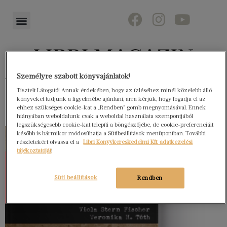
Személyre szabott könyvajánlatok!
Könyvektől az olvasókig
Tisztelt Látogató! Annak érdekében, hogy az ízléséhez minél közelebb álló
könyveket tudjunk a figyelmébe ajánlani, arra kérjük, hogy fogadja el az
ehhez szükséges cookie-kat a „Rendben” gomb megnyomásával. Ennek
hiányában weboldalunk csak a weboldal használata szempontjából
legszükségesebb cookie-kat telepíti a böngészőjébe, de cookie-preferenciáit
később is bármikor módosíthatja a Sütibeállítások menüpontban. További
részletekért olvassa el a
Libri Könyvkereskedelmi Kft. adatkezelési
tájékoztatóját
!
Süti beállítások
Rendben