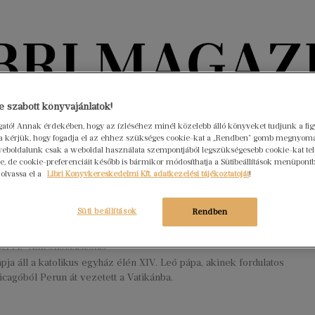
Könyvektől az olvasókig
 szabott könyvajánlatok!
ogató! Annak érdekében, hogy az ízléséhez minél közelebb álló könyveket tudjunk a fi
rra kérjük, hogy fogadja el az ehhez szükséges cookie-kat a „Rendben” gomb megnyom
nyvek
Interjúk
Beleolvasó
A hónap könyvei
HÍREK
eboldalunk csak a weboldal használata szempontjából legszükségesebb cookie-kat tele
, de cookie-preferenciáit később is bármikor módosíthatja a Sütibeállítások menüpont
 olvassa el a
Libri Könyvkereskedelmi Kft. adatkezelési tájékoztatóját
!
ény pápája, aki Peruban a
nyekért harcol, Rómában pedig a
Süti beállítások
Rendben
t száll síkra
er 14.
Nincs hozzászólás
ja áll a katolikus egyház élén XIV. Leó pápa, akinek fordulatos
hicagóból Perun át vezetett a Vatikánba.