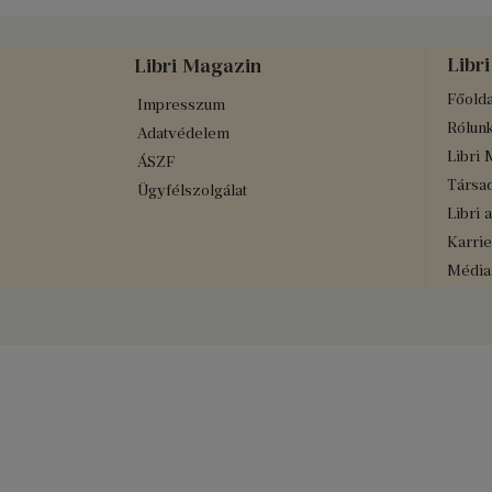
Libri
Libri Magazin
Főolda
Impresszum
Rólun
Adatvédelem
Libri 
ÁSZF
Társad
Ügyfélszolgálat
Libri 
Karrie
Médiaa