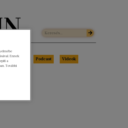
gyelmébe
ásával. Ennek
Libri Portré
Podcast
Videók
píti a
ban. További