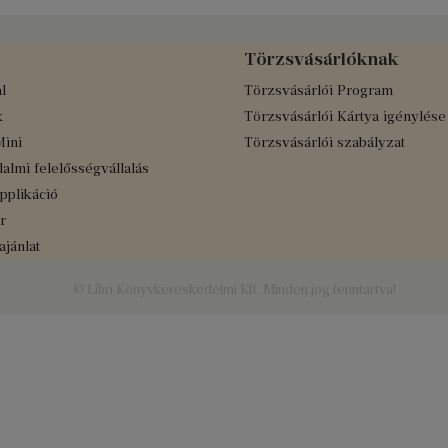
Törzsvásárlóknak
l
Törzsvásárlói Program
k
Törzsvásárlói Kártya igénylése
Mini
Törzsvásárlói szabályzat
almi felelősségvállalás
applikáció
r
jánlat
© Libri Könyvkereskedelmi Kft. Minden jog fenntartva!