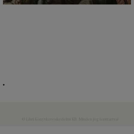
© Libri Könyvkereskedelmi Kft. Minden jog fenntartva!