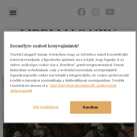
Személyre szabott könyvajánlatok!
Könyvektől az olvasókig
Tisztelt Látogató! Annak érdekében, hogy az ízléséhez minél közelebb álló
könyveket tudjunk a figyelmébe ajánlani, arra kérjük, hogy fogadja el az
ehhez szükséges cookie-kat a „Rendben” gomb megnyomásával. Ennek
hiányában weboldalunk csak a weboldal használata szempontjából
legszükségesebb cookie-kat telepíti a böngészőjébe, de cookie-preferenciáit
később is bármikor módosíthatja a Sütibeállítások menüpontban. További
részletekért olvassa el a
Libri Könyvkereskedelmi Kft. adatkezelési
tájékoztatóját
!
Süti beállítások
Rendben