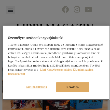
Könyvektől az olvasókig
Személyre szabott könyvajánlatok!
Tisztelt Látogató! Annak érdekében, hogy az ízléséhez minél közelebb álló
könyveket tudjunk a figyelmébe ajánlani, arra kérjük, hogy fogadja el az
ehhez szükséges cookie-kat a „Rendben” gomb megnyomásával. Ennek
hiányában weboldalunk csak a weboldal használata szempontjából
legszükségesebb cookie-kat telepíti a böngészőjébe, de cookie-preferenciáit
később is bármikor módosíthatja a Sütibeállítások menüpontban. További
részletekért olvassa el a
Libri Könyvkereskedelmi Kft. adatkezelési
tájékoztatóját
!
Süti beállítások
Rendben