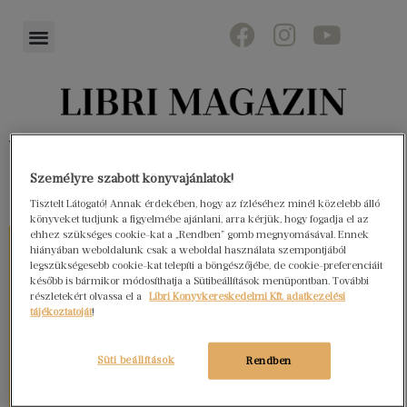
Könyvektől az olvasókig
Személyre szabott könyvajánlatok!
Tisztelt Látogató! Annak érdekében, hogy az ízléséhez minél közelebb álló
könyveket tudjunk a figyelmébe ajánlani, arra kérjük, hogy fogadja el az
ehhez szükséges cookie-kat a „Rendben” gomb megnyomásával. Ennek
hiányában weboldalunk csak a weboldal használata szempontjából
legszükségesebb cookie-kat telepíti a böngészőjébe, de cookie-preferenciáit
később is bármikor módosíthatja a Sütibeállítások menüpontban. További
részletekért olvassa el a
Libri Könyvkereskedelmi Kft. adatkezelési
tájékoztatóját
!
Süti beállítások
Rendben