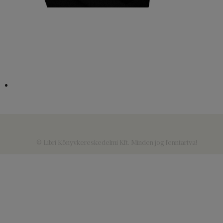
© Libri Könyvkereskedelmi Kft. Minden jog fenntartva!