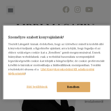
Személyre szabott könyvajánlatok!
Könyvektől az olvasókig
Tisztelt Látogató! Annak érdekében, hogy az ízléséhez minél közelebb álló
könyveket tudjunk a figyelmébe ajánlani, arra kérjük, hogy fogadja el az
ehhez szükséges cookie-kat a „Rendben” gomb megnyomásával. Ennek
hiányában weboldalunk csak a weboldal használata szempontjából
legszükségesebb cookie-kat telepíti a böngészőjébe, de cookie-preferenciáit
később is bármikor módosíthatja a Sütibeállítások menüpontban. További
részletekért olvassa el a
Libri Könyvkereskedelmi Kft. adatkezelési
tájékoztatóját
!
Süti beállítások
Rendben