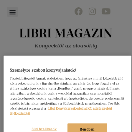
Könyvektől az olvasókig
Személyre szabott könyvajánlatok!
Tisztelt Látogató! Annak érdekében, hogy az ízléséhez minél közelebb álló
könyveket tudjunk a figyelmébe ajánlani, arra kérjük, hogy fogadja el az
ehhez szükséges cookie-kat a „Rendben” gomb megnyomásával. Ennek
hiányában weboldalunk csak a weboldal használata szempontjából
legszükségesebb cookie-kat telepíti a böngészőjébe, de cookie-preferenciáit
később is bármikor módosíthatja a Sütibeállítások menüpontban. További
részletekért olvassa el a
Libri Könyvkereskedelmi Kft. adatkezelési
tájékoztatóját
!
Süti beállítások
Rendben