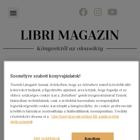
Könyvektől az olvasókig
Személyre szabott könyvajánlatok!
Tisztelt Látogató! Annak érdekében, hogy az ízléséhez minél közelebb álló
könyveket tudjunk a figyelmébe ajánlani, arra kérjük, hogy fogadja el az
ehhez szükséges cookie-kat a „Rendben” gomb megnyomásával. Ennek
hiányában weboldalunk csak a weboldal használata szempontjából
legszükségesebb cookie-kat telepíti a böngészőjébe, de cookie-preferenciáit
később is bármikor módosíthatja a Sütibeállítások menüpontban. További
részletekért olvassa el a
Libri Könyvkereskedelmi Kft. adatkezelési
tájékoztatóját
!
Süti beállítások
Rendben