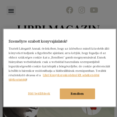
Könyvektől az olvasókig
Személyre szabott könyvajánlatok!
Tisztelt Látogató! Annak érdekében, hogy az ízléséhez minél közelebb álló
könyveket tudjunk a figyelmébe ajánlani, arra kérjük, hogy fogadja el az
ehhez szükséges cookie-kat a „Rendben” gomb megnyomásával. Ennek
hiányában weboldalunk csak a weboldal használata szempontjából
legszükségesebb cookie-kat telepíti a böngészőjébe, de cookie-preferenciáit
később is bármikor módosíthatja a Sütibeállítások menüpontban. További
részletekért olvassa el a
Libri Könyvkereskedelmi Kft. adatkezelési
tájékoztatóját
!
Süti beállítások
Rendben