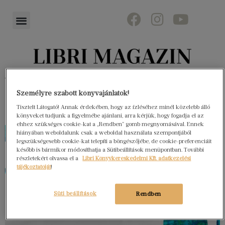
Könyvektől az olvasókig
Személyre szabott könyvajánlatok!
Tisztelt Látogató! Annak érdekében, hogy az ízléséhez minél közelebb álló
könyveket tudjunk a figyelmébe ajánlani, arra kérjük, hogy fogadja el az
ehhez szükséges cookie-kat a „Rendben” gomb megnyomásával. Ennek
hiányában weboldalunk csak a weboldal használata szempontjából
legszükségesebb cookie-kat telepíti a böngészőjébe, de cookie-preferenciáit
később is bármikor módosíthatja a Sütibeállítások menüpontban. További
részletekért olvassa el a
Libri Könyvkereskedelmi Kft. adatkezelési
tájékoztatóját
!
Süti beállítások
Rendben