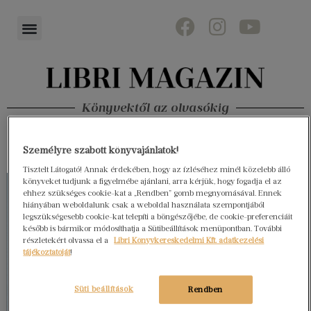
Könyvektől az olvasókig
Személyre szabott könyvajánlatok!
Tisztelt Látogató! Annak érdekében, hogy az ízléséhez minél közelebb álló
könyveket tudjunk a figyelmébe ajánlani, arra kérjük, hogy fogadja el az
ehhez szükséges cookie-kat a „Rendben” gomb megnyomásával. Ennek
hiányában weboldalunk csak a weboldal használata szempontjából
legszükségesebb cookie-kat telepíti a böngészőjébe, de cookie-preferenciáit
később is bármikor módosíthatja a Sütibeállítások menüpontban. További
részletekért olvassa el a
Libri Könyvkereskedelmi Kft. adatkezelési
tájékoztatóját
!
Süti beállítások
Rendben