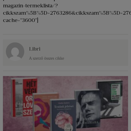
magazin-termeklista/?
cikkszam%5B%5D=2763286&cikkszam%5B%5D=27
cache=“3600”]
Libri
A szerző összes cikke