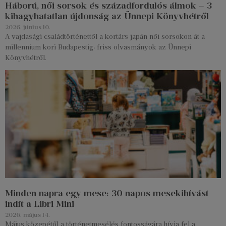
Háború, női sorsok és századfordulós álmok – 3
kihagyhatatlan újdonság az Ünnepi Könyvhétről
2026. június 10.
A vajdasági családtörténettől a kortárs japán női sorsokon át a
millennium kori Budapestig: friss olvasmányok az Ünnepi
Könyvhétről.
Minden napra egy mese: 30 napos mesekihívást
indít a Libri Mini
2026. május 14.
Május közepétől a történetmesélés fontosságára hívja fel a