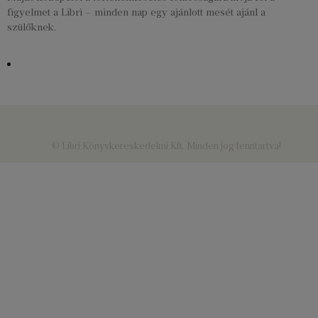
figyelmet a Libri – minden nap egy ajánlott mesét ajánl a
szülőknek.
© Libri Könyvkereskedelmi Kft. Minden jog fenntartva!