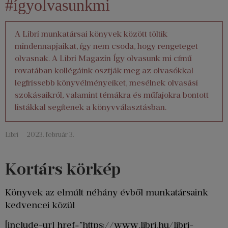
#ígyolvasunkmi
A Libri munkatársai könyvek között töltik
mindennapjaikat, így nem csoda, hogy rengeteget
olvasnak. A Libri Magazin Így olvasunk mi című
rovatában kollégáink osztják meg az olvasókkal
legfrissebb könyvélményeiket, mesélnek olvasási
szokásaikról, valamint témákra és műfajokra bontott
listákkal segítenek a könyvválasztásban.
Libri
2023. február 3.
Kortárs körkép
Könyvek az elmúlt néhány évből munkatársaink
kedvencei közül
[include-url href=”https://www.libri.hu/libri-