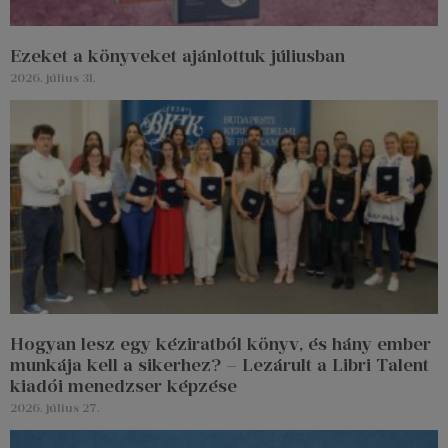
Ezeket a könyveket ajánlottuk júliusban
2026. július 31.
Hogyan lesz egy kéziratból könyv, és hány ember
munkája kell a sikerhez? – Lezárult a Libri Talent
kiadói menedzser képzése
2026. július 27.