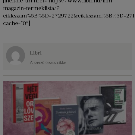
[include-url href=”https://www.libri.hu/libri-
magazin-termeklista/?
cikkszam%5B%5D=2729722&cikkszam%5B%5D=271
cache=”0″]
Libri
A szerző összes cikke