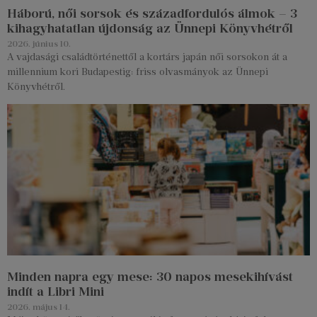
Háború, női sorsok és századfordulós álmok – 3
kihagyhatatlan újdonság az Ünnepi Könyvhétről
2026. június 10.
A vajdasági családtörténettől a kortárs japán női sorsokon át a
millennium kori Budapestig: friss olvasmányok az Ünnepi
Könyvhétről.
Minden napra egy mese: 30 napos mesekihívást
indít a Libri Mini
2026. május 14.