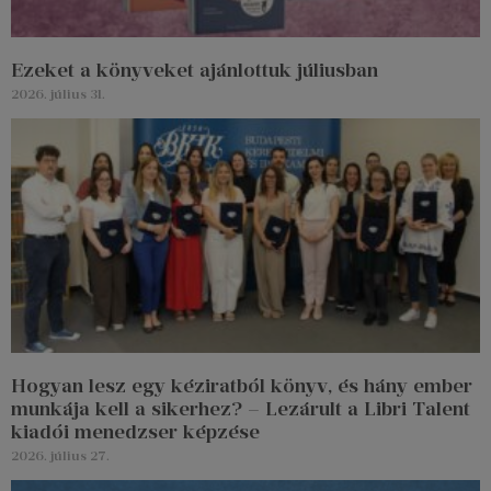
Ezeket a könyveket ajánlottuk júliusban
2026. július 31.
Hogyan lesz egy kéziratból könyv, és hány ember
munkája kell a sikerhez? – Lezárult a Libri Talent
kiadói menedzser képzése
2026. július 27.