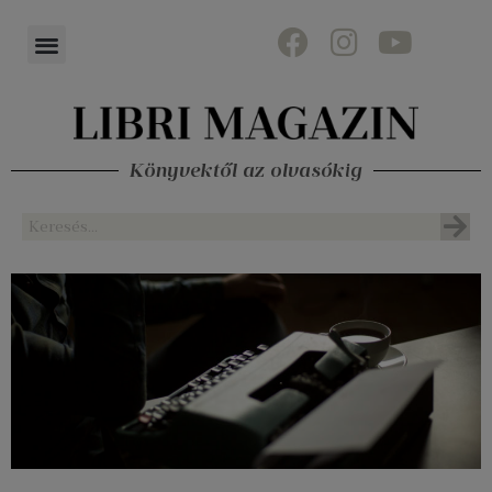
Könyvektől az olvasókig