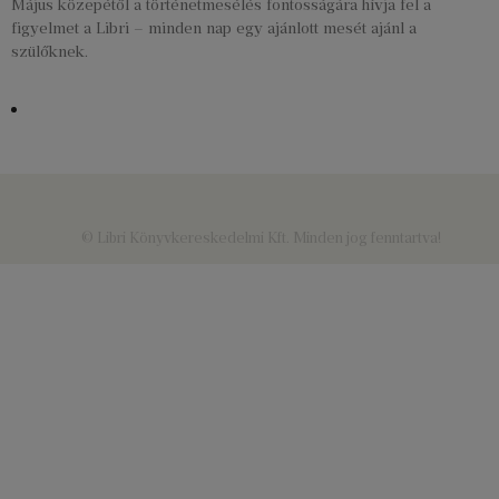
Május közepétől a történetmesélés fontosságára hívja fel a
figyelmet a Libri – minden nap egy ajánlott mesét ajánl a
szülőknek.
© Libri Könyvkereskedelmi Kft. Minden jog fenntartva!