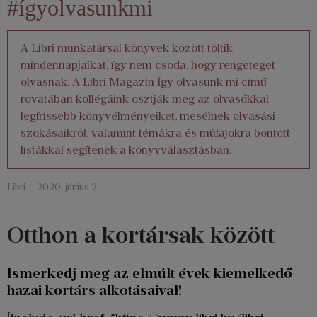
#ígyolvasunkmi
A Libri munkatársai könyvek között töltik
mindennapjaikat, így nem csoda, hogy rengeteget
olvasnak. A Libri Magazin Így olvasunk mi című
rovatában kollégáink osztják meg az olvasókkal
legfrissebb könyvélményeiket, mesélnek olvasási
szokásaikról, valamint témákra és műfajokra bontott
listákkal segítenek a könyvválasztásban.
Libri
2020. június 2.
Otthon a kortársak között
Ismerkedj meg az elmúlt évek kiemelkedő
hazai kortárs alkotásaival!