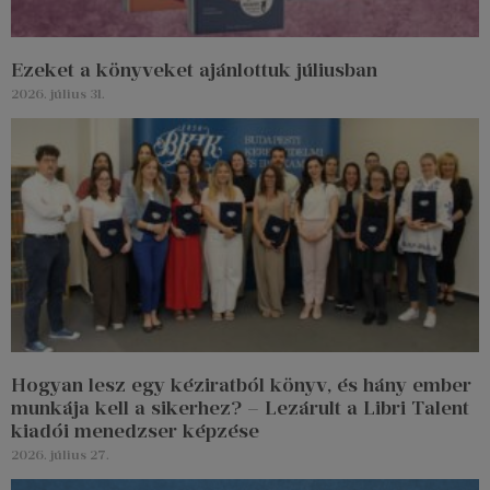
Ezeket a könyveket ajánlottuk júliusban
2026. július 31.
Hogyan lesz egy kéziratból könyv, és hány ember
munkája kell a sikerhez? – Lezárult a Libri Talent
kiadói menedzser képzése
2026. július 27.