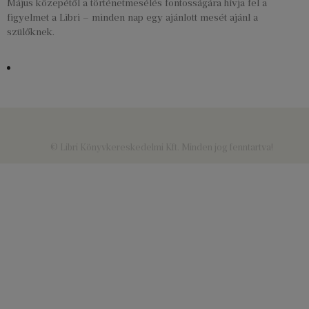
Május közepétől a történetmesélés fontosságára hívja fel a
figyelmet a Libri – minden nap egy ajánlott mesét ajánl a
szülőknek.
© Libri Könyvkereskedelmi Kft. Minden jog fenntartva!