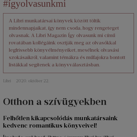
#ígyolvasunkmi
A Libri munkatársai könyvek között töltik
mindennapjaikat, így nem csoda, hogy rengeteget
olvasnak. A Libri Magazin Így olvasunk mi című
rovatában kollégáink osztják meg az olvasókkal
legfrissebb könyvélményeiket, mesélnek olvasási
szokásaikról, valamint témákra és műfajokra bontott
listákkal segítenek a könyvválasztásban.
Libri
2020. október 22.
Otthon a szívügyekben
Felhőtlen kikapcsolódás munkatársaink
kedvenc romantikus könyveivel!