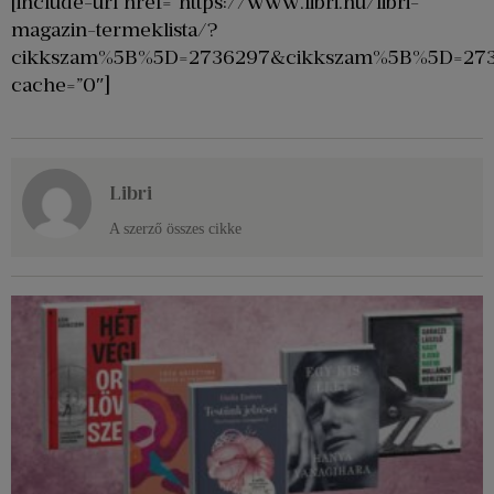
[include-url href=”https://www.libri.hu/libri-
magazin-termeklista/?
cikkszam%5B%5D=2736297&cikkszam%5B%5D=27
cache=”0″]
Libri
A szerző összes cikke