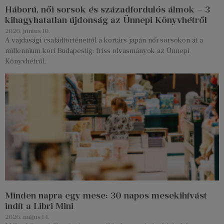
Háború, női sorsok és századfordulós álmok – 3
kihagyhatatlan újdonság az Ünnepi Könyvhétről
2026. június 10.
A vajdasági családtörténettől a kortárs japán női sorsokon át a
millennium kori Budapestig: friss olvasmányok az Ünnepi
Könyvhétről.
Minden napra egy mese: 30 napos mesekihívást
indít a Libri Mini
2026. május 14.