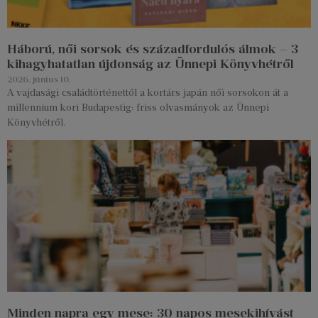
Háború, női sorsok és századfordulós álmok – 3
kihagyhatatlan újdonság az Ünnepi Könyvhétről
2026. június 10.
A vajdasági családtörténettől a kortárs japán női sorsokon át a
millennium kori Budapestig: friss olvasmányok az Ünnepi
Könyvhétről.
Minden napra egy mese: 30 napos mesekihívást