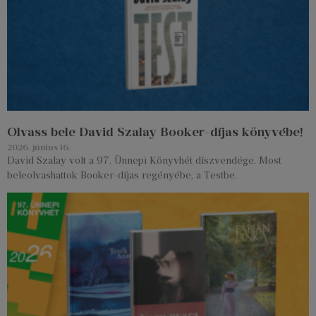
Olvass bele David Szalay Booker-díjas könyvébe!
2026. június 16.
David Szalay volt a 97. Ünnepi Könyvhét díszvendége. Most
beleolvashattok Booker-díjas regényébe, a Testbe.