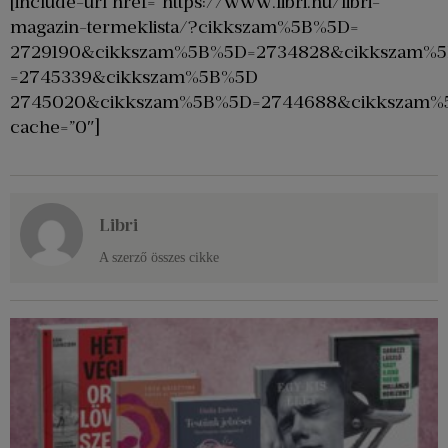
[include-url href=”https://www.libri.hu/libri-
magazin-termeklista/?cikkszam%5B%5D=
2729190&cikkszam%5B%5D=2734828&cikkszam%
=2745339&cikkszam%5B%5D
2745020&cikkszam%5B%5D=2744688&cikkszam%
cache=”0″]
Libri
A szerző összes cikke