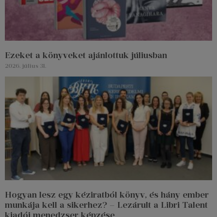
Ezeket a könyveket ajánlottuk júliusban
2026. július 31.
Hogyan lesz egy kéziratból könyv, és hány ember
munkája kell a sikerhez? – Lezárult a Libri Talent
kiadói menedzser képzése