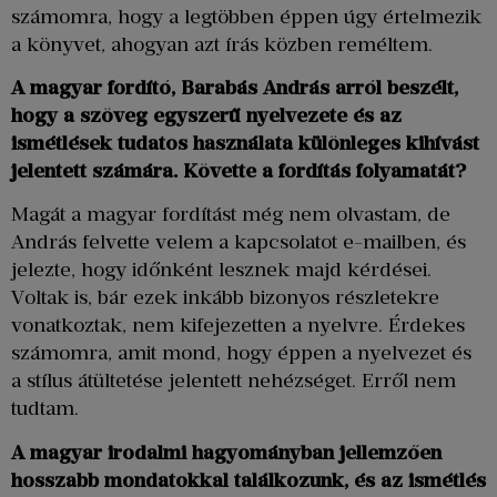
számomra, hogy a legtöbben éppen úgy értelmezik
a könyvet, ahogyan azt írás közben reméltem.
A magyar fordító, Barabás András arról beszélt,
hogy a szöveg egyszerű nyelvezete és az
ismétlések tudatos használata különleges kihívást
jelentett számára. Követte a fordítás folyamatát?
Magát a magyar fordítást még nem olvastam, de
András felvette velem a kapcsolatot e-mailben, és
jelezte, hogy időnként lesznek majd kérdései.
Voltak is, bár ezek inkább bizonyos részletekre
vonatkoztak, nem kifejezetten a nyelvre. Érdekes
számomra, amit mond, hogy éppen a nyelvezet és
a stílus átültetése jelentett nehézséget. Erről nem
tudtam.
A magyar irodalmi hagyományban jellemzően
hosszabb mondatokkal találkozunk, és az ismétlés