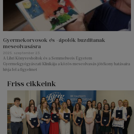
Gyermekorvosok és -ápolók buzdítanak
meseolvasásra
2025. szeptember 23.
A Libri Könyvesboltok és a Semmelweis Egyetem
Gyermekgyógyászati Klinikája a közös meseolvasás jótékony hatásaira
hívja fel a figyelmet
Friss cikkeink