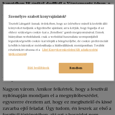
keretében 18 órától dedikál a Vörösmarty téren, a
Libri Könyvkiadó 32. számú standján
–
ez lesz a
budapesti látogatás egyetlen nyilvános dedikálása.
Személyre szabott könyvajánlatok!
Tisztelt Látogató! Annak érdekében, hogy az ízléséhez minél közelebb álló
Mikor járt utoljára Magyarországon?
könyveket tudjunk a figyelmébe ajánlani, arra kérjük, hogy fogadja el az
ehhez szükséges cookie-kat a „Rendben” gomb megnyomásával. Ennek
Elég gyakran vagyok Magyarországon, nagyjából
hiányában weboldalunk csak a weboldal használata szempontjából
legszükségesebb cookie-kat telepíti a böngészőjébe, de cookie-preferenciáit
havonta egyszer. Két gyermekem Magyarországon
később is bármikor módosíthatja a Sütibeállítások menüpontban. További
él az édesanyjukkal. Igyekszem rendszeresen időt
részletekért olvassa el a
Libri Könyvkereskedelmi Kft. adatkezelési
tájékoztatóját
!
tölteni velük, ezért általában havonta egy hetet
Magyarországon vagyok.
Süti beállítások
Rendben
Júniusban a Könyvhétre érkezik. Mit vár ettől a
látogatástól?
Nagyon várom. Amikor felkértek, hogy a fesztivál
nyitónapján mondjam el a megnyitóbeszédet,
egyszerre éreztem azt, hogy ez megtisztelő és kissé
zavarba ejtő feladat. Úgy tudom, én leszek az első a
fesztivál történetében, aki ezt a beszédet nem