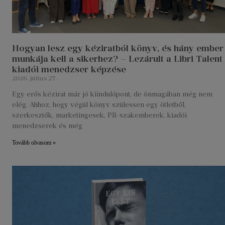
Hogyan lesz egy kéziratból könyv, és hány ember
munkája kell a sikerhez? – Lezárult a Libri Talent
kiadói menedzser képzése
2026. július 27.
Egy erős kézirat már jó kiindulópont, de önmagában még nem
elég. Ahhoz, hogy végül könyv szülessen egy ötletből,
szerkesztők, marketingesek, PR-szakemberek, kiadói
menedzserek és még
Tovább olvasom »