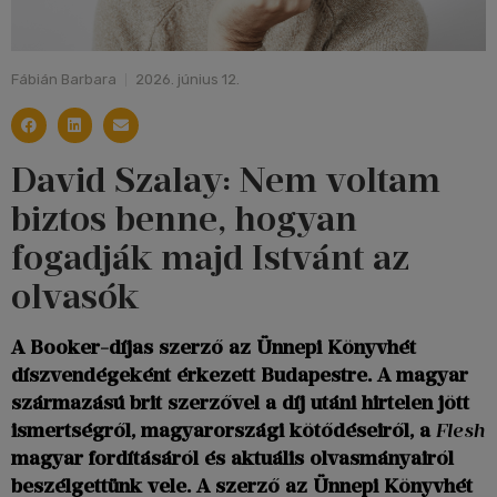
Fábián Barbara
2026. június 12.
David Szalay: Nem voltam
biztos benne, hogyan
fogadják majd Istvánt az
olvasók
A Booker-díjas szerző az Ünnepi Könyvhét
díszvendégeként érkezett Budapestre. A magyar
származású brit szerzővel a díj utáni hirtelen jött
ismertségről, magyarországi kötődéseiről, a
Flesh
magyar fordításáról és aktuális olvasmányairól
beszélgettünk vele. A szerző az Ünnepi Könyvhét