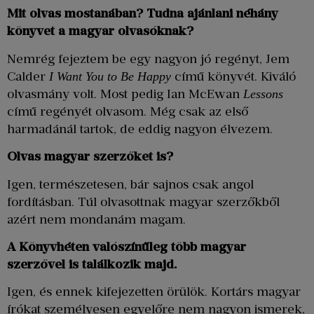
Mit olvas mostanában? Tudna ajánlani néhány
könyvet a magyar olvasóknak?
Nemrég fejeztem be egy nagyon jó regényt, Jem
Calder
című könyvét. Kiváló
I Want You to Be Happy
olvasmány volt. Most pedig Ian McEwan
Lessons
című regényét olvasom. Még csak az első
harmadánál tartok, de eddig nagyon élvezem.
Olvas magyar szerzőket is?
Igen, természetesen, bár sajnos csak angol
fordításban. Túl olvasottnak magyar szerzőkből
azért nem mondanám magam.
A Könyvhéten valószínűleg több magyar
szerzővel is találkozik majd.
Igen, és ennek kifejezetten örülök. Kortárs magyar
írókat személyesen egyelőre nem nagyon ismerek,