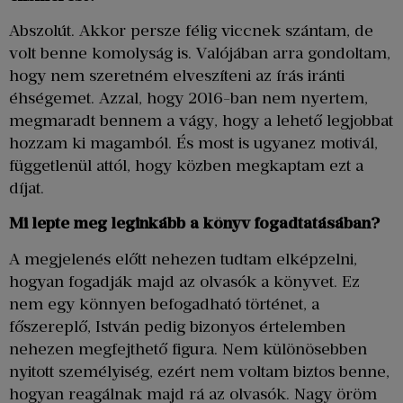
Abszolút. Akkor persze félig viccnek szántam, de
volt benne komolyság is. Valójában arra gondoltam,
hogy nem szeretném elveszíteni az írás iránti
éhségemet. Azzal, hogy 2016-ban nem nyertem,
megmaradt bennem a vágy, hogy a lehető legjobbat
hozzam ki magamból. És most is ugyanez motivál,
függetlenül attól, hogy közben megkaptam ezt a
díjat.
Mi lepte meg leginkább a könyv fogadtatásában?
A megjelenés előtt nehezen tudtam elképzelni,
hogyan fogadják majd az olvasók a könyvet. Ez
nem egy könnyen befogadható történet, a
főszereplő, István pedig bizonyos értelemben
nehezen megfejthető figura. Nem különösebben
nyitott személyiség, ezért nem voltam biztos benne,
hogyan reagálnak majd rá az olvasók. Nagy öröm