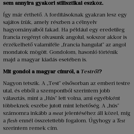
sem annyira gyakori stilisztikai eszköz.
Így már érthető. A fordításoknak gyakran lesz egy
sajátos ízük, amely részben a célnyelv
hagyományaiból fakad. Ha például egy eredetileg
francia regényt olvasunk angolul, sokszor akkor is
érzékelhető valamiféle „francia hangulat” az angol
mondatok mögött. Gondolom, hasonló történik
majd a magyar kiadás esetében is.
Mit gondol a magyar címről, a
Testről
?
Nagyon tetszik. A „Test” elsősorban az emberi testre
utal, és ebből a szempontból szerintem jobb
választás, mint a „Hús” lett volna, ami egyébként
többeknek eszébe jutott mint lehetőség. A „hús”
számomra inkább a
jelentéséhez áll közel, míg
meat
a
ennél összetettebb fogalom. Úgyhogy a
flesh
Test
szerintem remek cím.