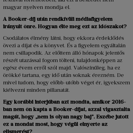
magyar nyelven mondja el.
A Booker-díj után rendkívüli médiafigyelem
irányult önre. Hogyan élte meg ezt az időszakot?
Csodálatos élmény látni, hogy ekkora érdeklődés
övezi a díjat és a könyvet. És a figyelem egyáltalán
nem csillapodik. Az előttem álló hónapok jelentős
részét utazással fogom tölteni, tulajdonképpen az
egész évem erről szól majd. Valószínűleg, ha ez
örökké tartana, egy idő után soknak érezném. De
mivel tudom, hogy előbb-utóbb véget ér, igyekszem
kiélvezni minden pillanatát.
Egy korábbi interjúban azt mondta, amikor 2016-
ban nem ön kapta a Booker-díjat, azzal vigasztalta
magát, hogy „nem is olyan nagy baj”. Eszébe jutott
ez a mondat most, hogy végül elnyerte az
elismerést?