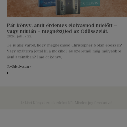
Pár könyv, amit érdemes elolvasnod mielőtt –
vagy miután – megnéz(t)ed az Odüsszeiát.
2026. július 22.
Te is alig várod, hogy megnézhesd Christopher Nolan eposzát?
Vagy szájtátva jöttél ki a moziból, és szeretnél még mélyebbre
ásni a témában? Íme öt könyv,
Tovább olvasom »
© Libri Könyvkereskedelmi Kft. Minden jog fenntartva!