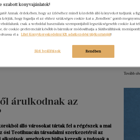
 szabott könyvajánlatok!
ogató! Annak érdekében, hogy az ízléséhez minél közelebb álló könyveket tudjunk a fi
Hogya
rra kérjük, hogy fogadja el az ehhez szükséges cookie-kat a „Rendben” gomb megnyom
ember
eboldalunk csak a weboldal használata szempontjából legszükségesebb cookie-kat tele
Libri
, de cookie-preferenciáit később is bármikor módosíthatja a Sütibeállítások menüpont
2026. júl
 olvassa el a
Libri Könyvkereskedelmi Kft. adatkezelési tájékoztatóját
!
Egy erő
nem elé
Süti beállítások
Rendben
szerkes
menedz
Tovább ol
ől árulkodnak az
?
rökből álló városokat tártak fel a régészek a mai
az ősi Teotihuacán társadalmi szerkezetéről az
 alkotások, amelyeken hiába keresik a tudósok a