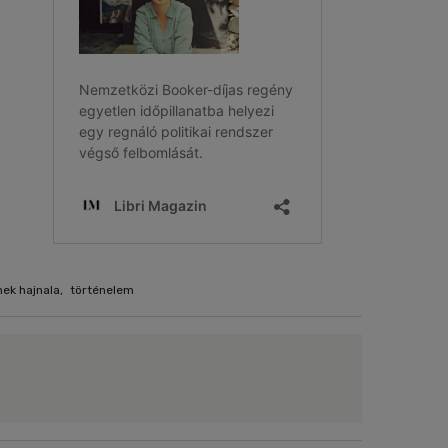
ek hajnala
,
történelem