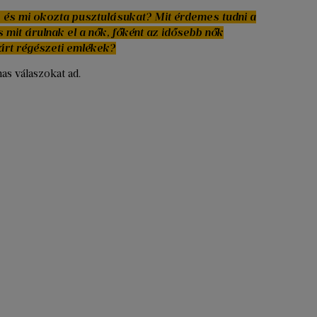
, és mi okozta pusztulásukat? Mit érdemes tudni a
s mit árulnak el a nők, főként az idősebb nők
árt régészeti emlékek?
as válaszokat ad.