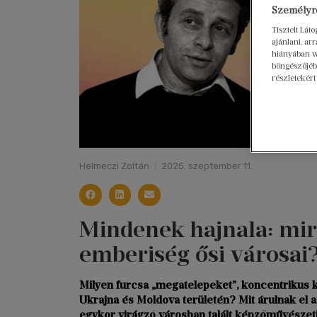
Személyre
Tisztelt Lát
ajánlani, a
hiányában w
böngészőjébe
részletekért
Helmeczi Zoltán
2025. szeptember 11.
Mindenek hajnala: mir
emberiség ősi városai
Milyen furcsa „megatelepeket”, koncentrikus kö
Ukrajna és Moldova területén? Mit árulnak el 
egykor virágzó városban talált képzőművészeti