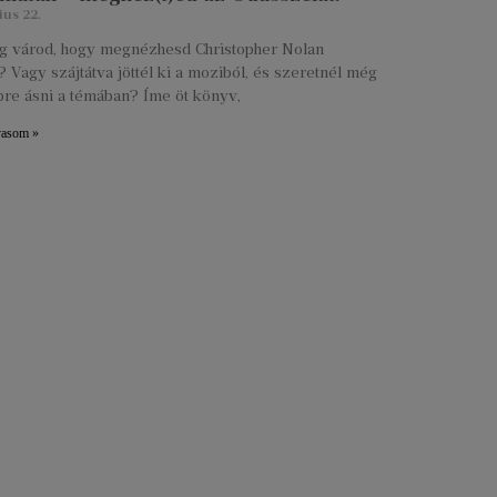
ius 22.
lig várod, hogy megnézhesd Christopher Nolan
 Vagy szájtátva jöttél ki a moziból, és szeretnél még
re ásni a témában? Íme öt könyv,
vasom »