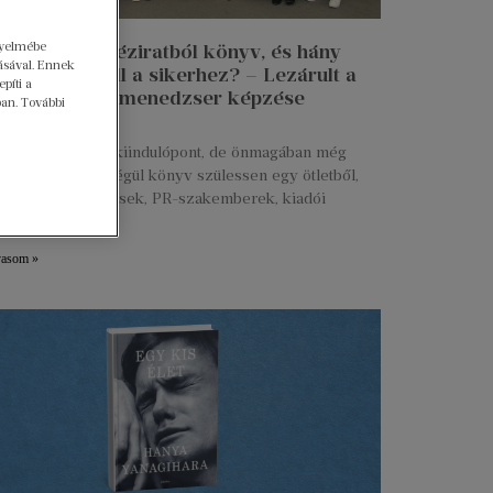
gyelmébe
n lesz egy kéziratból könyv, és hány
ásával. Ennek
 munkája kell a sikerhez? – Lezárult a
píti a
 Talent kiadói menedzser képzése
ban. További
ius 27.
s kézirat már jó kiindulópont, de önmagában még
g. Ahhoz, hogy végül könyv szülessen egy ötletből,
ztők, marketingesek, PR-szakemberek, kiadói
serek és még
vasom »