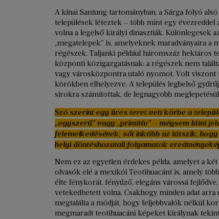
A kínai Santung tartományban, a Sárga folyó alsó
települések léteztek – több mint egy évezreddel 
volna a legelső királyi dinasztiák. Különlegesek a
„megatelepek” is, amelyeknek maradványaira a m
régészek. Taljanki például háromszáz hektáros te
központi közigazgatásnak: a régészek nem talált
vagy városközpontra utaló nyomot. Volt viszont 
körökben elhelyezve. A település legbelső gyűr
sírokra számítottak, de legnagyobb meglepetésü
Szó szerint egy üres teret vett körbe a telepü
„egyszerű” vagy „primitív” – mégsem látni jel
felemelkedésének, sőt inkább az látszik, hogy 
helyi döntéshozatali folyamatok eredményekép
Nem ez az egyetlen érdekes példa, amelyet a két 
olvasók elé a mexikói Teotihuacánt is, amely töb
élte fénykorát, fényűző, elegáns várossá fejlődve
vetekedhetett volna. Csakhogy minden adat arra 
megtalálta a módját, hogy feljebbvalók nélkül k
megmaradt teotihuacáni képeket királynak tekint