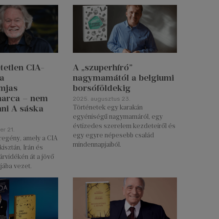
tetlen CIA-
A „szuperhíró”
a
nagymamától a belgiumi
mjas
borsóföldekig
 harca – nem
2025. augusztus 23.
nni A sáska
Történetek egy karakán
egyéniségű nagymamáról, egy
évtizedes szerelem kezdeteiről és
r 21.
egy egyre népesebb család
regény, amely a CIA
mindennapjaiból.
kisztán, Irán és
árvidékén át a jövő
jába vezet.