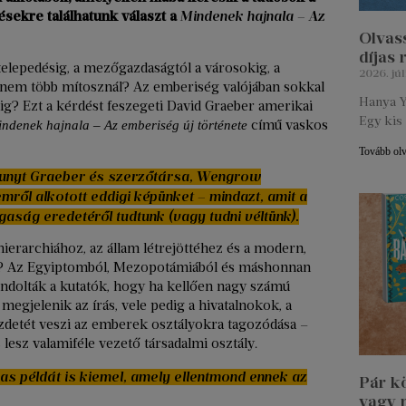
ésekre találhatunk választ a
Mindenek hajnala – Az
Olvass
díjas
etelepedésig, a mezőgazdaságtól a városokig, a
2026. júl
 nem több mítosznál? Az emberiség valójában sokkal
Hanya Y
áig? Ezt a kérdést feszegeti David Graeber amerikai
Egy kis 
című vaskos
ndenek hajnala – Az emberiség új története
Tovább ol
hunyt Graeber és szerzőtársa, Wengrow
mről alkotott eddigi képünket – mindazt, amit a
ság eredetéről tudtunk (vagy tudni véltünk).
ierarchiához, az állam létrejöttéhez és a modern,
oz? Az Egyiptomból, Mezopotámiából és máshonnan
ondolták a kutatók, hogy ha kellően nagy számú
egjelenik az írás, vele pedig a hivatalnokok, a
zdetét veszi az emberek osztályokra tagozódása –
 lesz valamiféle vezető társadalmi osztály.
as példát is kiemel, amely ellentmond ennek az
Pár k
vagy 