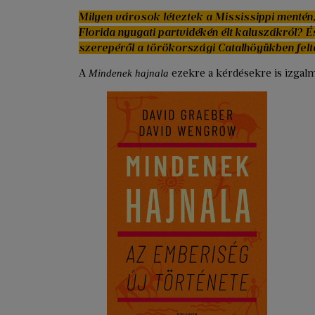
Milyen városok léteztek a Mississippi mentén
Florida nyugati partvidékén élt kaluszákról? É
szerepéről a törökországi Catalhöyükben felt
A
ezekre a kérdésekre is izgalm
Mindenek hajnala