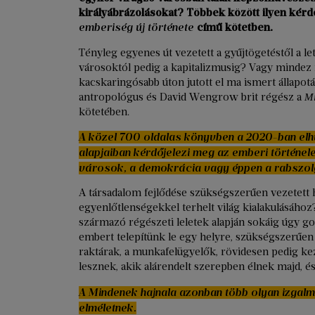
királyábrázolásokat? Többek között ilyen kérd
emberiség új története
című kötetben.
Tényleg egyenes út vezetett a gyűjtögetéstől a l
városoktól pedig a kapitalizmusig? Vagy mindez
kacskaringósabb úton jutott el ma ismert állapot
antropológus és David Wengrow brit régész a
Mi
kötetében.
A közel 700 oldalas könyvben a 2020-ban el
alapjaiban kérdőjelezi meg az emberi történele
városok, a demokrácia vagy éppen a rabszolga
A társadalom fejlődése szükségszerűen vezetett h
egyenlőtlenségekkel terhelt világ kialakulásáh
származó régészeti leletek alapján sokáig úgy g
embert telepítünk le egy helyre, szükségszerűen m
raktárak, a munkafelügyelők, rövidesen pedig ke
lesznek, akik alárendelt szerepben élnek majd, és
A Mindenek hajnala azonban több olyan izgalm
elméletnek.