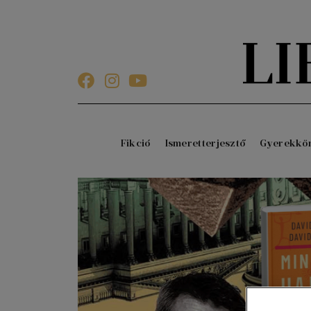
Fikció
Ismeretterjesztő
Gyerekkö