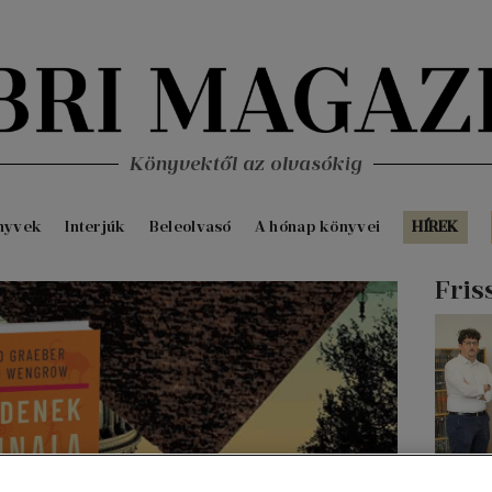
Könyvektől az olvasókig
nyvek
Interjúk
Beleolvasó
A hónap könyvei
HÍREK
Fris