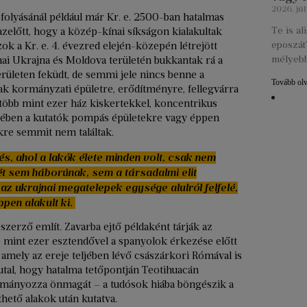
2026. júl
 folyásánál például már Kr. e. 2500-ban hatalmas
Te is a
azelőtt, hogy a közép-kínai síkságon kialakultak
eposzát?
zok a Kr. e. 4. évezred elején-közepén létrejött
mélyebb
ai Ukrajna és Moldova területén bukkantak rá a
rületen feküdt, de semmi jele nincs benne a
Tovább ol
ak kormányzati épületre, erődítményre, fellegvárra
több mint ezer ház kiskertekkel, koncentrikus
űjében a kutatók pompás épületekre vagy éppen
kre semmit nem találtak.
lés, ahol a lakók élete minden volt, csak nem
ét sem háborúnak, sem a társadalmi elit
az ukrajnai megatelepek egysége alulról felfelé,
pen alakult ki.
szerző említ. Zavarba ejtő példaként tárják az
b mint ezer esztendővel a spanyolok érkezése előtt
, amely az ereje teljében lévő császárkori Rómával is
utal, hogy hatalma tetőpontján Teotihuacán
ormányozza önmagát – a tudósok hiába böngészik a
hető alakok után kutatva.