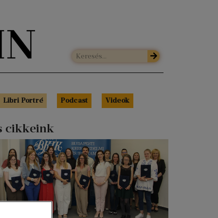
Libri Portré
Podcast
Videók
s cikkeink