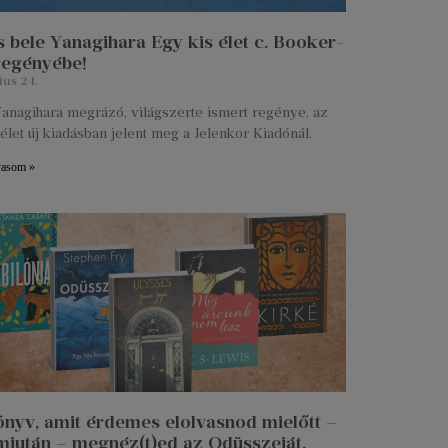
 bele Yanagihara Egy kis élet c. Booker-
 regényébe!
ius 24.
anagihara megrázó, világszerte ismert regénye, az
élet új kiadásban jelent meg a Jelenkor Kiadónál.
vasom »
önyv, amit érdemes elolvasnod mielőtt –
miután – megnéz(t)ed az Odüsszeiát.