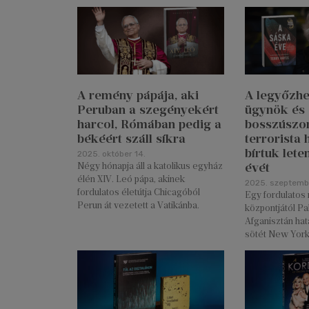
A remény pápája, aki
A legyőzhe
Peruban a szegényekért
ügynök és 
harcol, Rómában pedig a
bosszúszo
békéért száll síkra
terrorista
bírtuk lete
2025. október 14.
évét
Négy hónapja áll a katolikus egyház
élén XIV. Leó pápa, akinek
2025. szeptembe
fordulatos életútja Chicagóból
Egy fordulatos 
Perun át vezetett a Vatikánba.
központjától Pa
Afganisztán hat
sötét New York