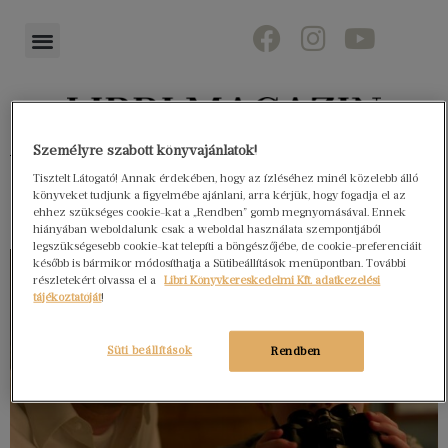
Személyre szabott könyvajánlatok!
Könyvektől az olvasókig
Tisztelt Látogató! Annak érdekében, hogy az ízléséhez minél közelebb álló
könyveket tudjunk a figyelmébe ajánlani, arra kérjük, hogy fogadja el az
ehhez szükséges cookie-kat a „Rendben” gomb megnyomásával. Ennek
hiányában weboldalunk csak a weboldal használata szempontjából
legszükségesebb cookie-kat telepíti a böngészőjébe, de cookie-preferenciáit
később is bármikor módosíthatja a Sütibeállítások menüpontban. További
részletekért olvassa el a
Libri Könyvkereskedelmi Kft. adatkezelési
tájékoztatóját
!
Süti beállítások
Rendben