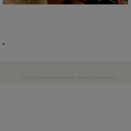
© Libri Könyvkereskedelmi Kft. Minden jog fenntartva!