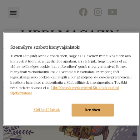
Személyre szabott könyvajánlatok!
Könyvektől az olvasókig
Tisztelt Látogató! Annak érdekében, hogy az ízléséhez minél közelebb álló
könyveket tudjunk a figyelmébe ajánlani, arra kérjük, hogy fogadja el az
ehhez szükséges cookie-kat a „Rendben” gomb megnyomásával. Ennek
hiányában weboldalunk csak a weboldal használata szempontjából
legszükségesebb cookie-kat telepíti a böngészőjébe, de cookie-preferenciáit
később is bármikor módosíthatja a Sütibeállítások menüpontban. További
részletekért olvassa el a
Libri Könyvkereskedelmi Kft. adatkezelési
tájékoztatóját
!
Süti beállítások
Rendben