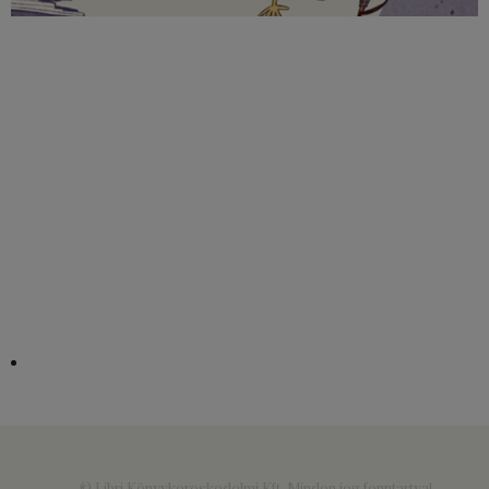
© Libri Könyvkereskedelmi Kft. Minden jog fenntartva!