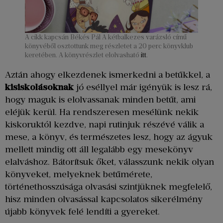
A cikk kapcsán Békés Pál A kétbalkezes varázsló című
könyvéből osztottunk meg részletet a 20 perc könyvklub
keretében. A könyvrészlet elolvasható
itt
.
Aztán ahogy elkezdenek ismerkedni a betűkkel, a
kisiskolásoknak
jó eséllyel már igényük is lesz rá,
hogy maguk is elolvassanak minden betűt, ami
eléjük kerül. Ha rendszeresen mesélünk nekik
kiskoruktól kezdve, napi rutinjuk részévé válik a
mese, a könyv, és természetes lesz, hogy az ágyuk
mellett mindig ott áll legalább egy mesekönyv
elalváshoz. Bátorítsuk őket, válasszunk nekik olyan
könyveket, melyeknek betűmérete,
történethosszúsága olvasási szintjüknek megfelelő,
hisz minden olvasással kapcsolatos sikerélmény
újabb könyvek felé lendíti a gyereket.