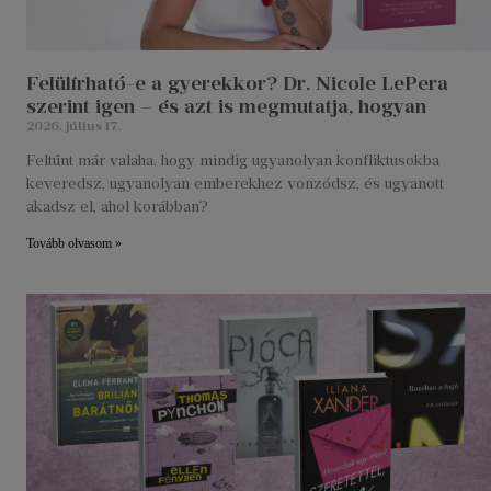
Felülírható-e a gyerekkor? Dr. Nicole LePera
szerint igen – és azt is megmutatja, hogyan
2026. július 17.
Feltűnt már valaha, hogy mindig ugyanolyan konfliktusokba
keveredsz, ugyanolyan emberekhez vonzódsz, és ugyanott
akadsz el, ahol korábban?
Tovább olvasom »