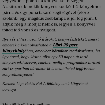
vegyék le a polcról a könyveiket nézegetni.
Alakítsunk ki nekik könyves kuckót 1-2 kényelmes
párna és egy puha takaró segítségével (előre
szólunk: egy mágikus zseblámpa is jól fog jönni!),
adjuk meg a módját nekik is, legyen a könyvvel
töltött idő vonzó és nyugodt.
Ilyen és ehhez hasonló írásokat, könyvrészleteket, ismert
Libri
20 perc
emberek cikkeit olvashatod a
könyvklub
jában, amelyhez bármikor csatlakozhatsz, ha
úgy érzed, hogy készen állsz egy 30 napon át tartó
könyves edzéstervre, emellett pedig a programhoz tartozó
zárt csoportban
bármikor ki is beszélheted legfrissebb
könyvélményeidet!
Kiemelt kép: Békés Pál A félőlény című könyvének
borítója
Még több cikk a témában: