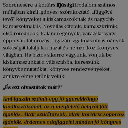
Szerencsére a kortárs
ifjúsági
irodalom számos
műfajban kínál igényes, szórakoztató, „függővé
tevő” könyveket a kiskamaszoknak és nagyobb
kamaszoknak is. Novelláskötetek, kamaszkrimik,
első románcok, kalandregények, varázslat vagy
épp nyári táborozás – igazán izgalmas olvasmányok
sokaságát találjuk a hazai és nemzetközi könyves
világban. Ha biztos sikerre vágyunk, vonjuk be
kiskamaszunkat a választásba, keressünk
könyvbemutatókat, könyves rendezvényeket,
amikre elmehetünk velük.
„És ezt olvastátok már?”
Ami igazán számít egy jó gyerekkönyv
kiválasztásánál, az a megfelelő helyről jött
ajánlás. Akár szülőtársak, akár kortárscsoportos
ajánlók, érdemes odafigyelni minden jó könyves