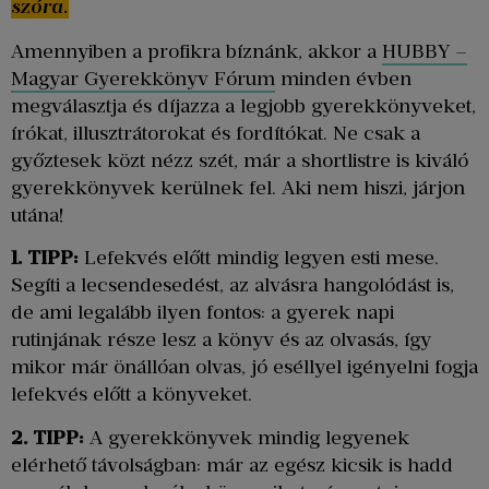
szóra.
Amennyiben a profikra bíznánk, akkor a
HUBBY –
Magyar Gyerekkönyv Fórum
minden évben
megválasztja és díjazza a legjobb gyerekkönyveket,
írókat, illusztrátorokat és fordítókat. Ne csak a
győztesek közt nézz szét, már a shortlistre is kiváló
gyerekkönyvek kerülnek fel. Aki nem hiszi, járjon
utána!
1. TIPP:
Lefekvés előtt mindig legyen esti mese.
Segíti a lecsendesedést, az alvásra hangolódást is,
de ami legalább ilyen fontos: a gyerek napi
rutinjának része lesz a könyv és az olvasás, így
mikor már önállóan olvas, jó eséllyel igényelni fogja
lefekvés előtt a könyveket.
2. TIPP:
A gyerekkönyvek mindig legyenek
elérhető távolságban: már az egész kicsik is hadd