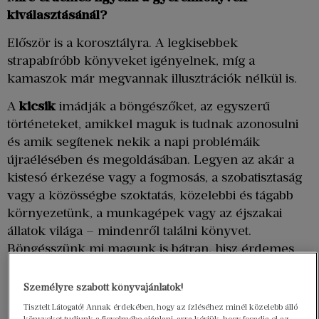
kiválasztásánál?
Először is a korosztályra. A legkisebbek
strapabíróbb könyveket igényelnek, míg a
kamaszok már megvannak illusztrációk nélkül is.
A
kicsik
imádják a böngészőket, az egyszerű
történeteket, amikkel maguk is tudnak azonosulni
és amik segítenek nekik a napi problémáik
újraélésében és megoldásában. Legyen az akár a
kistesó érkezése vagy a fogmosás, a szobatisztaság
vagy a közösségbe szoktatás, közelebbi és tágabb
környezetünk, a munkagépek vagy az éjszakai
állatok világa – mindenről találni könyvet.
Böngésszünk mi magunk is bátran, hisz érdemes
olyan könyveket választanunk, amiket mi is
szívesen végiglapozunk naponta akár többször
Személyre szabott könyvajánlatok!
(több tucatszor) is.
Tisztelt Látogató! Annak érdekében, hogy az ízléséhez minél közelebb álló
könyveket tudjunk a figyelmébe ajánlani, arra kérjük, hogy fogadja el az