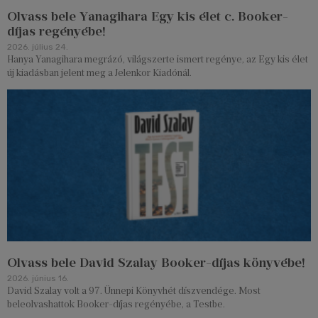
Olvass bele Yanagihara Egy kis élet c. Booker-
díjas regényébe!
2026. július 24.
Hanya Yanagihara megrázó, világszerte ismert regénye, az Egy kis élet
új kiadásban jelent meg a Jelenkor Kiadónál.
Olvass bele David Szalay Booker-díjas könyvébe!
2026. június 16.
David Szalay volt a 97. Ünnepi Könyvhét díszvendége. Most
beleolvashattok Booker-díjas regényébe, a Testbe.