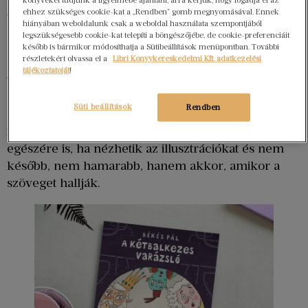
Az
ovis
korosztály is szereti még az összebújva
ehhez szükséges cookie-kat a „Rendben” gomb megnyomásával. Ennek
hiányában weboldalunk csak a weboldal használata szempontjából
estimesélést, szeret az illusztrációktól
legszükségesebb cookie-kat telepíti a böngészőjébe, de cookie-preferenciáit
elvarázsolódni, amíg anyu, apu, mama vagy az óvó
később is bármikor módosíthatja a Sütibeállítások menüpontban. További
részletekért olvassa el a
Libri Könyvkereskedelmi Kft. adatkezelési
néni mesél nekik. Tanulmányok kimutatták, hogy
tájékoztatóját
!
ugyan úgy is képesek a gyerekek a történet
követésére, ha nem azt a képet nézik egy
Süti beállítások
Rendben
könyvben, amiről épp mesél a mesélő, ám sokkal
inkább tudnak figyelni a részletekre és a történet
egészére is, ha nézhetik az illusztrációkat és nem
később, nem hamarabb, hanem akkor, amikor a
szöveget hallják.