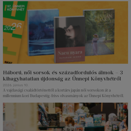
Háború, női sorsok és századfordulós álmok – 3
kihagyhatatlan újdonság az Ünnepi Könyvhétről
2026. június 10.
A vajdasági családtörténettől a kortárs japán női sorsokon át a
millennium kori Budapestig: friss olvasmányok az Ünnepi Könyvhétről.