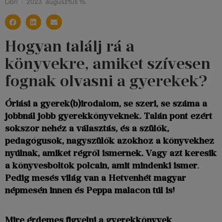
Libri
2023. augusztus 15.
Hogyan találj rá a
könyvekre, amiket szívesen
fognak olvasni a gyerekek?
Óriási a gyerek(b)irodalom, se szeri, se száma a
jobbnál jobb gyerekkönyveknek. Talán pont ezért
sokszor nehéz a választás, és a szülők,
pedagógusok, nagyszülők azokhoz a könyvekhez
nyúlnak, amiket régről ismernek. Vagy azt keresik
a könyvesboltok polcain, amit mindenki ismer
.
Pedig mesés világ van a Hetvenhét magyar
népmesén innen és Peppa malacon túl is!
Mire érdemes figyelni a gyerekkönyvek