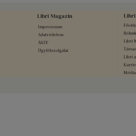
Libri
Libri Magazin
Főolda
Impresszum
Rólun
Adatvédelem
Libri 
ÁSZF
Társad
Ügyfélszolgálat
Libri 
Karrie
Médiaa