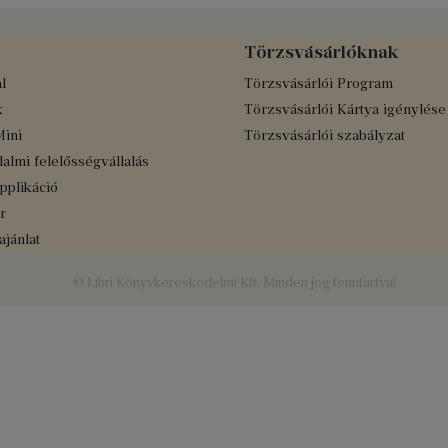
Törzsvásárlóknak
l
Törzsvásárlói Program
k
Törzsvásárlói Kártya igénylése
Mini
Törzsvásárlói szabályzat
almi felelősségvállalás
applikáció
r
jánlat
© Libri Könyvkereskedelmi Kft. Minden jog fenntartva!