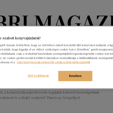
Könyvektől az olvasókig
 szabott könyvajánlatok!
ogató! Annak érdekében, hogy az ízléséhez minél közelebb álló könyveket tudjunk a fi
rra kérjük, hogy fogadja el az ehhez szükséges cookie-kat a „Rendben” gomb megnyom
nyvek
Interjúk
Beleolvasó
A hónap könyvei
HÍREK
eboldalunk csak a weboldal használata szempontjából legszükségesebb cookie-kat tele
, de cookie-preferenciáit később is bármikor módosíthatja a Sütibeállítások menüpont
 olvassa el a
Libri Könyvkereskedelmi Kft. adatkezelési tájékoztatóját
!
r Piroska: A színésznőknek nincs
 életük
Süti beállítások
Rendben
sztus 22.
Nincs hozzászólás
dcastjében az Agatha Christie-t és Rejtő Jenőt körüllengő
l, a krimi királynőjéről szóló legújabb kötetről beszélgettünk
oskával és a Rejtő-szakértő Thuróczy Gergellyel.