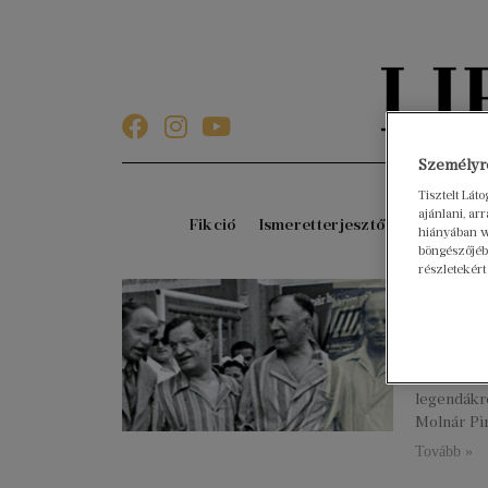
Személyre
Tisztelt Lát
ajánlani, a
Fikció
Ismeretterjesztő
Gyerekkö
hiányában w
böngészőjébe
részletekért
Molná
titkos
2023. augu
A Libri po
legendákró
Molnár Pir
Tovább »