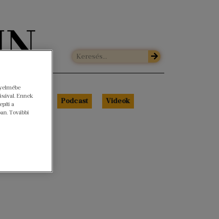
gyelmébe
ásával. Ennek
Libri Portré
Podcast
Videók
píti a
ban. További