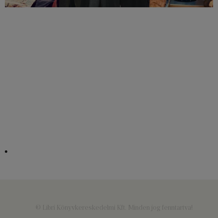
© Libri Könyvkereskedelmi Kft. Minden jog fenntartva!