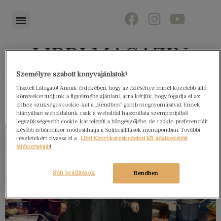
Személyre szabott könyvajánlatok!
Könyvektől az olvasókig
Tisztelt Látogató! Annak érdekében, hogy az ízléséhez minél közelebb álló
könyveket tudjunk a figyelmébe ajánlani, arra kérjük, hogy fogadja el az
ehhez szükséges cookie-kat a „Rendben” gomb megnyomásával. Ennek
hiányában weboldalunk csak a weboldal használata szempontjából
legszükségesebb cookie-kat telepíti a böngészőjébe, de cookie-preferenciáit
később is bármikor módosíthatja a Sütibeállítások menüpontban. További
részletekért olvassa el a
Libri Könyvkereskedelmi Kft. adatkezelési
tájékoztatóját
!
Süti beállítások
Rendben