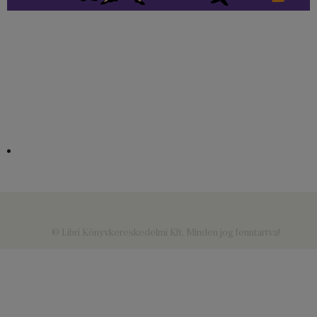
© Libri Könyvkereskedelmi Kft. Minden jog fenntartva!