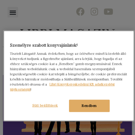
Személyre szabott könyvajánlatok!
Könyvektől az olvasókig
Tisztelt Látogató! Annak érdekében, hogy az ízléséhez minél közelebb álló
könyveket tudjunk a figyelmébe ajánlani, arra kérjük, hogy fogadja el az
ehhez szükséges cookie-kat a „Rendben” gomb megnyomásával. Ennek
hiányában weboldalunk csak a weboldal használata szempontjából
legszükségesebb cookie-kat telepíti a böngészőjébe, de cookie-preferenciáit
később is bármikor módosíthatja a Sütibeállítások menüpontban. További
részletekért olvassa el a
Libri Könyvkereskedelmi Kft. adatkezelési
tájékoztatóját
!
Süti beállítások
Rendben