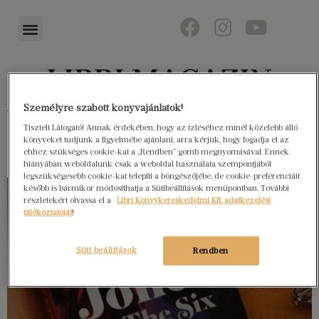
Személyre szabott könyvajánlatok!
Könyvektől az olvasókig
Tisztelt Látogató! Annak érdekében, hogy az ízléséhez minél közelebb álló
könyveket tudjunk a figyelmébe ajánlani, arra kérjük, hogy fogadja el az
ehhez szükséges cookie-kat a „Rendben” gomb megnyomásával. Ennek
hiányában weboldalunk csak a weboldal használata szempontjából
legszükségesebb cookie-kat telepíti a böngészőjébe, de cookie-preferenciáit
később is bármikor módosíthatja a Sütibeállítások menüpontban. További
részletekért olvassa el a
Libri Könyvkereskedelmi Kft. adatkezelési
tájékoztatóját
!
Süti beállítások
Rendben