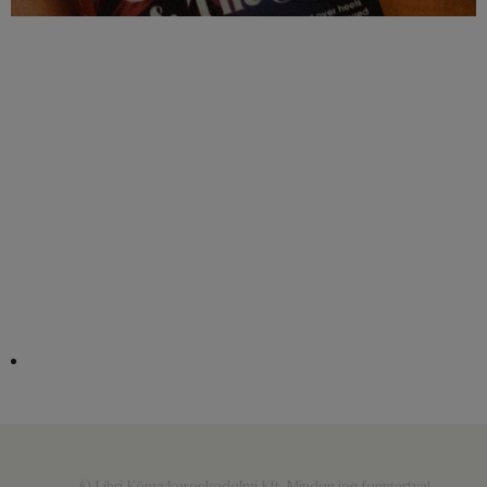
© Libri Könyvkereskedelmi Kft. Minden jog fenntartva!