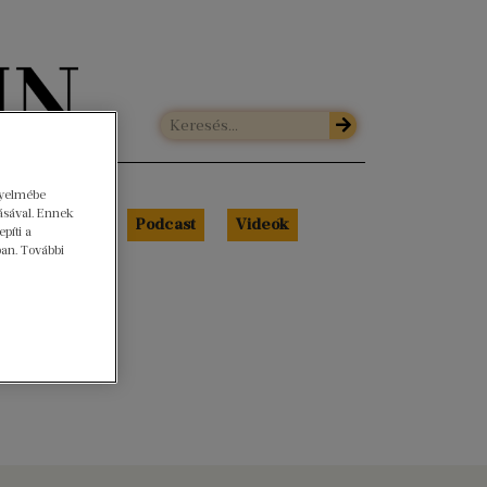
gyelmébe
ásával. Ennek
Libri Portré
Podcast
Videók
píti a
ban. További