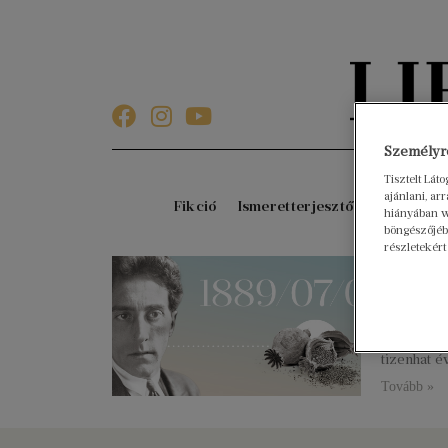
Személyre
Tisztelt Lát
ajánlani, a
Fikció
Ismeretterjesztő
Gyerekkö
hiányában w
böngészőjébe
részletekért
131 é
2020. júliu
Író, költő
francia mű
tizenhat 
Tovább »