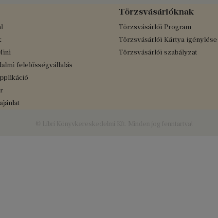
Törzsvásárlóknak
l
Törzsvásárlói Program
k
Törzsvásárlói Kártya igénylése
Mini
Törzsvásárlói szabályzat
almi felelősségvállalás
applikáció
r
jánlat
© Libri Könyvkereskedelmi Kft. Minden jog fenntartva!