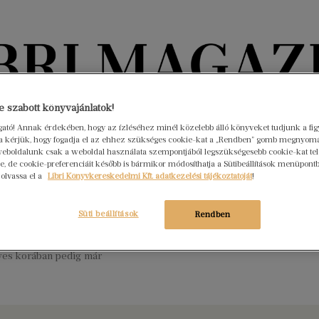
Könyvektől az olvasókig
 szabott könyvajánlatok!
ogató! Annak érdekében, hogy az ízléséhez minél közelebb álló könyveket tudjunk a fi
rra kérjük, hogy fogadja el az ehhez szükséges cookie-kat a „Rendben” gomb megnyom
nyvek
Interjúk
Beleolvasó
A hónap könyvei
HÍREK
eboldalunk csak a weboldal használata szempontjából legszükségesebb cookie-kat tele
, de cookie-preferenciáit később is bármikor módosíthatja a Sütibeállítások menüpont
 olvassa el a
Libri Könyvkereskedelmi Kft. adatkezelési tájékoztatóját
!
ve született Jean Cocteau
s 5.
Nincs hozzászólás
Süti beállítások
Rendben
, esszéista, festő, zenész, filmrendező és színész, a 20. századi
vészet egyik legsokoldalúbb alakja. Már tízévesen írt verseket,
éves korában pedig már