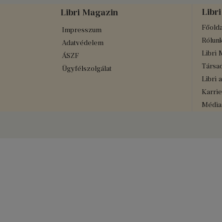
Libri
Libri Magazin
Főolda
Impresszum
Rólun
Adatvédelem
Libri 
ÁSZF
Társad
Ügyfélszolgálat
Libri 
Karrie
Médiaa