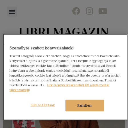
Könyvektől az olvasókig
Személyre szabott könyvajánlatok!
Tisztelt Látogató! Annak érdekében, hogy az ízléséhez minél közelebb álló
könyveket tudjunk a figyelmébe ajánlani, arra kérjük, hogy fogadja el az
ehhez szükséges cookie-kat a „Rendben” gomb megnyomásával. Ennek
hiányában weboldalunk csak a weboldal használata szempontjából
legszükségesebb cookie-kat telepíti a böngészőjébe, de cookie-preferenciáit
később is bármikor módosíthatja a Sütibeállítások menüpontban. További
részletekért olvassa el a
Libri Könyvkereskedelmi Kft. adatkezelési
tájékoztatóját
!
Süti beállítások
Rendben