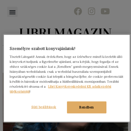
Könyvektől az olvasókig
Személyre szabott könyvajánlatok!
Tisztelt Látogató! Annak érdekében, hogy az ízléséhez minél közelebb álló
könyveket tudjunk a figyelmébe ajánlani, arra kérjük, hogy fogadja el az
ehhez szükséges cookie-kat a „Rendben” gomb megnyomásával. Ennek
hiányában weboldalunk csak a weboldal használata szempontjából
legszükségesebb cookie-kat telepíti a böngészőjébe, de cookie-preferenciáit
később is bármikor módosíthatja a Sütibeállítások menüpontban. További
részletekért olvassa el a
Libri Könyvkereskedelmi Kft. adatkezelési
tájékoztatóját
!
Süti beállítások
Rendben