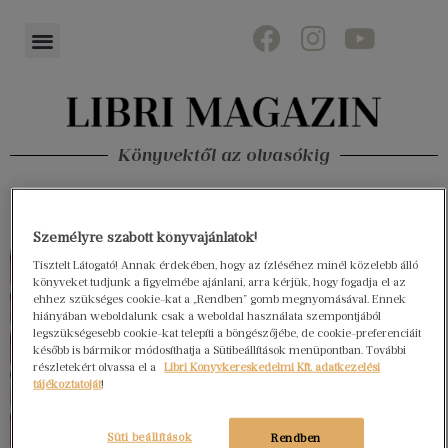
Könyvektől az olvasókig
Személyre szabott könyvajánlatok!
Tisztelt Látogató! Annak érdekében, hogy az ízléséhez minél közelebb álló
könyveket tudjunk a figyelmébe ajánlani, arra kérjük, hogy fogadja el az
ehhez szükséges cookie-kat a „Rendben” gomb megnyomásával. Ennek
hiányában weboldalunk csak a weboldal használata szempontjából
legszükségesebb cookie-kat telepíti a böngészőjébe, de cookie-preferenciáit
később is bármikor módosíthatja a Sütibeállítások menüpontban. További
részletekért olvassa el a
Libri Könyvkereskedelmi Kft. adatkezelési
tájékoztatóját
!
Süti beállítások
Rendben