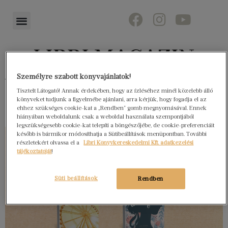
Személyre szabott könyvajánlatok!
Könyvektől az olvasókig
Tisztelt Látogató! Annak érdekében, hogy az ízléséhez minél közelebb álló
könyveket tudjunk a figyelmébe ajánlani, arra kérjük, hogy fogadja el az
ehhez szükséges cookie-kat a „Rendben” gomb megnyomásával. Ennek
hiányában weboldalunk csak a weboldal használata szempontjából
legszükségesebb cookie-kat telepíti a böngészőjébe, de cookie-preferenciáit
később is bármikor módosíthatja a Sütibeállítások menüpontban. További
részletekért olvassa el a
Libri Könyvkereskedelmi Kft. adatkezelési
tájékoztatóját
!
Süti beállítások
Rendben