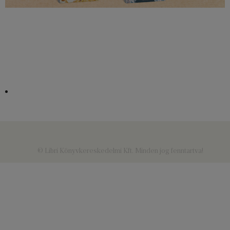
© Libri Könyvkereskedelmi Kft. Minden jog fenntartva!