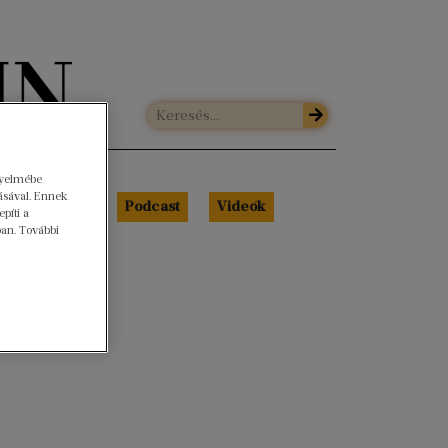
gyelmébe
ásával. Ennek
Libri Portré
Podcast
Videók
píti a
ban. További