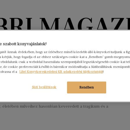
Könyvektől az olvasókig
 szabott könyvajánlatok!
ogató! Annak érdekében, hogy az ízléséhez minél közelebb álló könyveket tudjunk a fi
rra kérjük, hogy fogadja el az ehhez szükséges cookie-kat a „Rendben” gomb megnyom
nyvek
Interjúk
Beleolvasó
A hónap könyvei
HÍREK
eboldalunk csak a weboldal használata szempontjából legszükségesebb cookie-kat tele
, de cookie-preferenciáit később is bármikor módosíthatja a Sütibeállítások menüpont
 olvassa el a
Libri Könyvkereskedelmi Kft. adatkezelési tájékoztatóját
!
ány elől a fantázia világába
lt – így élt E. T. A. Hoffmann
Süti beállítások
Rendben
mber 15.
Nincs hozzászólás
német romantika egyik legnagyobb hatású szerzője volt, valódi
r, életében műveihez hasonlóan keveredett a tragikum és a