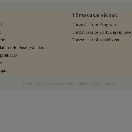
Törzsvásárlóknak
l
Törzsvásárlói Program
k
Törzsvásárlói Kártya igénylése
Mini
Törzsvásárlói szabályzat
almi felelősségvállalás
applikáció
r
jánlat
© Libri Könyvkereskedelmi Kft. Minden jog fenntartva!