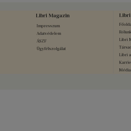
Libri
Libri Magazin
Főolda
Impresszum
Rólun
Adatvédelem
Libri 
ÁSZF
Társad
Ügyfélszolgálat
Libri 
Karrie
Médiaa