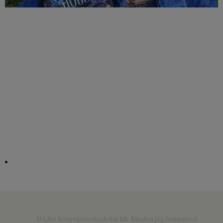
© Libri Könyvkereskedelmi Kft. Minden jog fenntartva!