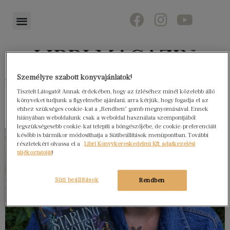
Személyre szabott könyvajánlatok!
Könyvektől az olvasókig
Tisztelt Látogató! Annak érdekében, hogy az ízléséhez minél közelebb álló
könyveket tudjunk a figyelmébe ajánlani, arra kérjük, hogy fogadja el az
ehhez szükséges cookie-kat a „Rendben” gomb megnyomásával. Ennek
hiányában weboldalunk csak a weboldal használata szempontjából
legszükségesebb cookie-kat telepíti a böngészőjébe, de cookie-preferenciáit
később is bármikor módosíthatja a Sütibeállítások menüpontban. További
részletekért olvassa el a
Libri Könyvkereskedelmi Kft. adatkezelési
tájékoztatóját
!
Süti beállítások
Rendben