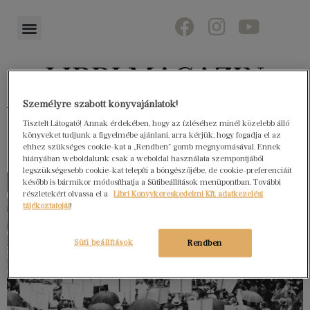
Személyre szabott könyvajánlatok!
Könyvektől az olvasókig
Tisztelt Látogató! Annak érdekében, hogy az ízléséhez minél közelebb álló
könyveket tudjunk a figyelmébe ajánlani, arra kérjük, hogy fogadja el az
ehhez szükséges cookie-kat a „Rendben” gomb megnyomásával. Ennek
hiányában weboldalunk csak a weboldal használata szempontjából
legszükségesebb cookie-kat telepíti a böngészőjébe, de cookie-preferenciáit
később is bármikor módosíthatja a Sütibeállítások menüpontban. További
részletekért olvassa el a
Libri Könyvkereskedelmi Kft. adatkezelési
tájékoztatóját
!
Süti beállítások
Rendben