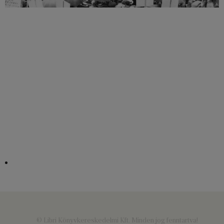
© Libri Könyvkereskedelmi Kft. Minden jog fenntartva!