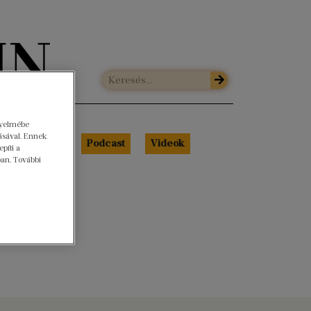
gyelmébe
ásával. Ennek
Libri Portré
Podcast
Videók
píti a
ban. További