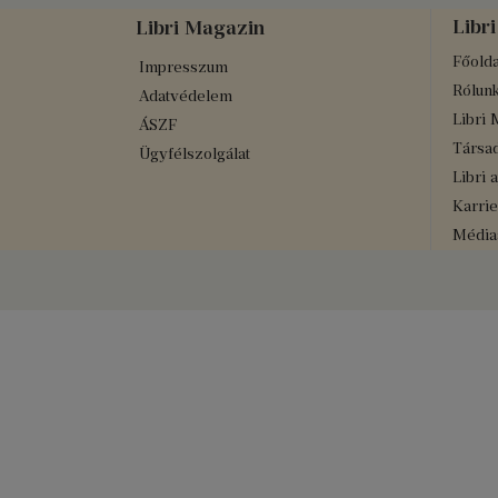
Libri
Libri Magazin
Főolda
Impresszum
Rólun
Adatvédelem
Libri 
ÁSZF
Társad
Ügyfélszolgálat
Libri 
Karrie
Médiaa