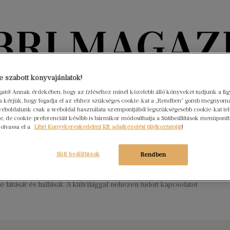
Könyvektől az olvasókig
 szabott könyvajánlatok!
ogató! Annak érdekében, hogy az ízléséhez minél közelebb álló könyveket tudjunk a fi
rra kérjük, hogy fogadja el az ehhez szükséges cookie-kat a „Rendben” gomb megnyom
nyvek
Interjúk
Beleolvasó
A hónap könyvei
HÍREK
eboldalunk csak a weboldal használata szempontjából legszükségesebb cookie-kat tele
, de cookie-preferenciáit később is bármikor módosíthatja a Sütibeállítások menüpont
 olvassa el a
Libri Könyvkereskedelmi Kft. adatkezelési tájékoztatóját
!
e született Helen Keller
s 30.
Nincs hozzászólás
Süti beállítások
Rendben
i író és aktivista az alabamai Tuscumbiában született.
nc hónapos korában egy súlyos betegség következtében
te látását és hallását. A külvilággal nehezen tudott kapcsolatot