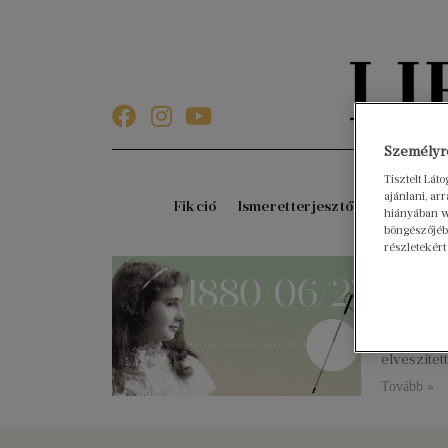
Személyre
Tisztelt Lát
ajánlani, a
Fikció
Ismeretterjesztő
Gyerekkö
hiányában w
böngészőjébe
részletekért
146 év
2026. júniu
Az amerika
Tizenkile
elveszítet
Tovább »