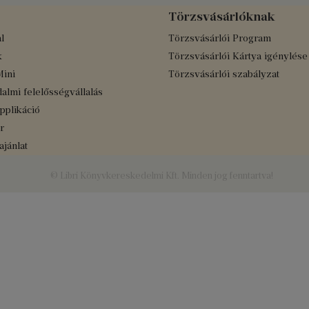
Törzsvásárlóknak
l
Törzsvásárlói Program
k
Törzsvásárlói Kártya igénylése
Mini
Törzsvásárlói szabályzat
almi felelősségvállalás
applikáció
r
jánlat
© Libri Könyvkereskedelmi Kft. Minden jog fenntartva!