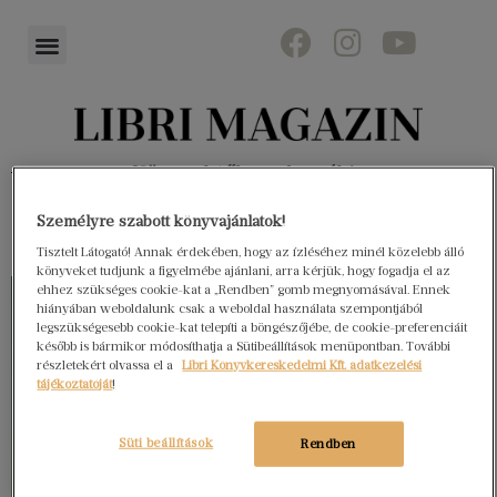
Könyvektől az olvasókig
Személyre szabott könyvajánlatok!
Tisztelt Látogató! Annak érdekében, hogy az ízléséhez minél közelebb álló
könyveket tudjunk a figyelmébe ajánlani, arra kérjük, hogy fogadja el az
ehhez szükséges cookie-kat a „Rendben” gomb megnyomásával. Ennek
hiányában weboldalunk csak a weboldal használata szempontjából
legszükségesebb cookie-kat telepíti a böngészőjébe, de cookie-preferenciáit
később is bármikor módosíthatja a Sütibeállítások menüpontban. További
részletekért olvassa el a
Libri Könyvkereskedelmi Kft. adatkezelési
tájékoztatóját
!
Süti beállítások
Rendben