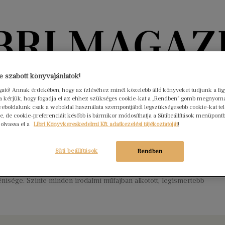
Könyvektől az olvasókig
 szabott könyvajánlatok!
ogató! Annak érdekében, hogy az ízléséhez minél közelebb álló könyveket tudjunk a fi
rra kérjük, hogy fogadja el az ehhez szükséges cookie-kat a „Rendben” gomb megnyom
nyvek
Interjúk
Beleolvasó
A hónap könyvei
HÍREK
eboldalunk csak a weboldal használata szempontjából legszükségesebb cookie-kat tele
, de cookie-preferenciáit később is bármikor módosíthatja a Sütibeállítások menüpont
 olvassa el a
Libri Könyvkereskedelmi Kft. adatkezelési tájékoztatóját
!
e született Friedrich Schiller
mber 10.
Nincs hozzászólás
Süti beállítások
Rendben
ő, drámaíró, esztéta és orvos, a német irodalom történetének
ontosabb alakja, Goethével együtt a weimari klasszikusok
isége. Szinte minden irodalmi műfajban alkotott, legismertebb