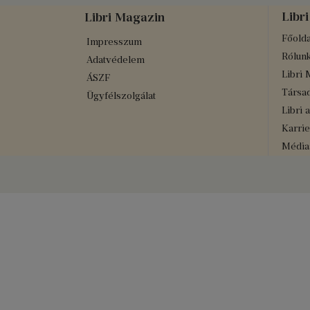
Libri
Libri Magazin
Főolda
Impresszum
Rólun
Adatvédelem
Libri 
ÁSZF
Társad
Ügyfélszolgálat
Libri 
Karrie
Médiaa