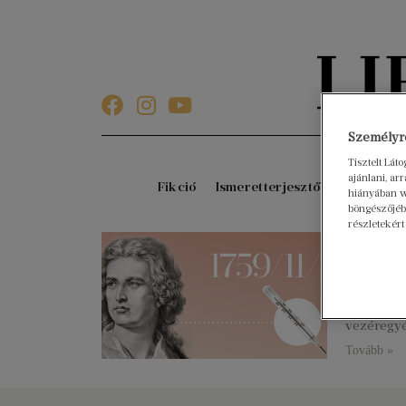
Személyre
Tisztelt Lát
ajánlani, a
Fikció
Ismeretterjesztő
Gyerekkö
hiányában w
böngészőjébe
részletekért
261 év
2020. nove
Német költ
egyik legf
vezéregyén
Tovább »