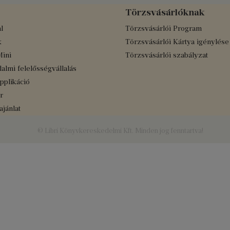
Törzsvásárlóknak
l
Törzsvásárlói Program
k
Törzsvásárlói Kártya igénylése
Mini
Törzsvásárlói szabályzat
almi felelősségvállalás
applikáció
r
jánlat
© Libri Könyvkereskedelmi Kft. Minden jog fenntartva!