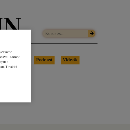
gyelmébe
ásával. Ennek
Libri Portré
Podcast
Videók
píti a
ban. További