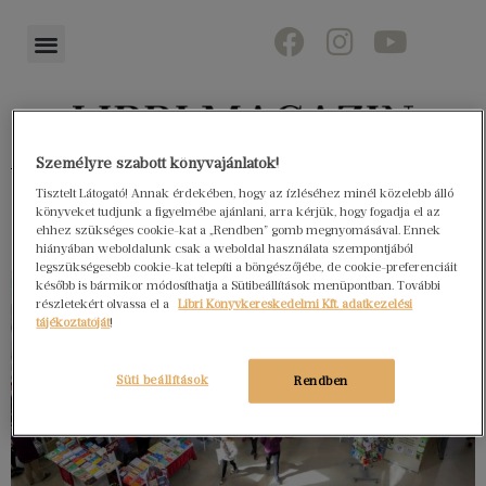
Személyre szabott könyvajánlatok!
Könyvektől az olvasókig
Tisztelt Látogató! Annak érdekében, hogy az ízléséhez minél közelebb álló
könyveket tudjunk a figyelmébe ajánlani, arra kérjük, hogy fogadja el az
ehhez szükséges cookie-kat a „Rendben” gomb megnyomásával. Ennek
hiányában weboldalunk csak a weboldal használata szempontjából
legszükségesebb cookie-kat telepíti a böngészőjébe, de cookie-preferenciáit
később is bármikor módosíthatja a Sütibeállítások menüpontban. További
részletekért olvassa el a
Libri Könyvkereskedelmi Kft. adatkezelési
tájékoztatóját
!
Süti beállítások
Rendben