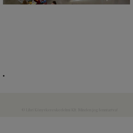
© Libri Könyvkereskedelmi Kft. Minden jog fenntartva!