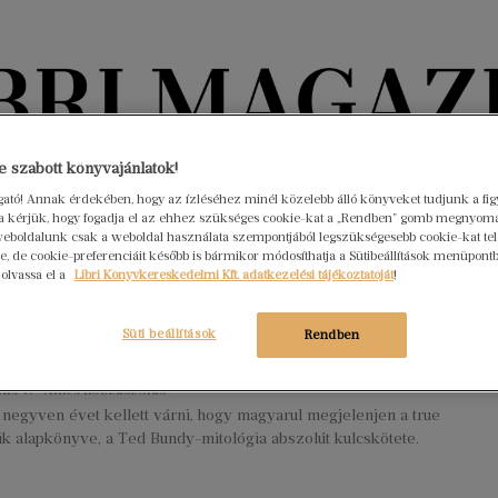
Könyvektől az olvasókig
 szabott könyvajánlatok!
ogató! Annak érdekében, hogy az ízléséhez minél közelebb álló könyveket tudjunk a fi
rra kérjük, hogy fogadja el az ehhez szükséges cookie-kat a „Rendben” gomb megnyom
nyvek
Interjúk
Beleolvasó
A hónap könyvei
HÍREK
eboldalunk csak a weboldal használata szempontjából legszükségesebb cookie-kat tele
, de cookie-preferenciáit később is bármikor módosíthatja a Sütibeállítások menüpont
 olvassa el a
Libri Könyvkereskedelmi Kft. adatkezelési tájékoztatóját
!
et keresni ott, ahol nincsen – A világ
resebb sorozatgyilkosáról
Süti beállítások
Rendben
hatunk!
ius 7.
Nincs hozzászólás
negyven évet kellett várni, hogy magyarul megjelenjen a true
k alapkönyve, a Ted Bundy-mitológia abszolút kulcskötete.