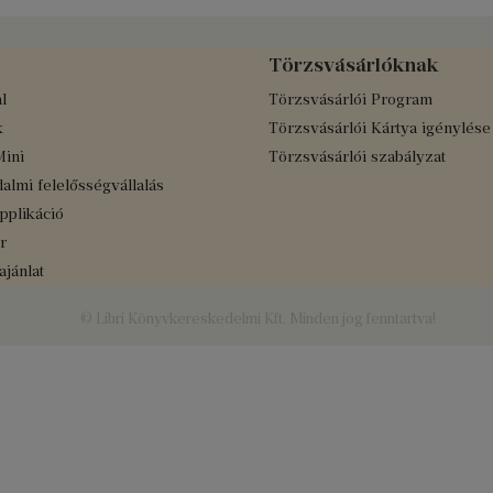
Törzsvásárlóknak
l
Törzsvásárlói Program
k
Törzsvásárlói Kártya igénylése
Mini
Törzsvásárlói szabályzat
almi felelősségvállalás
applikáció
r
jánlat
© Libri Könyvkereskedelmi Kft. Minden jog fenntartva!