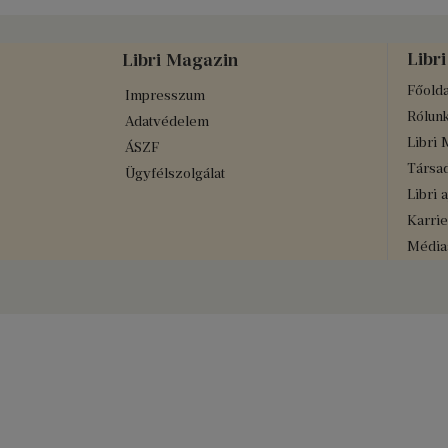
Libri
Libri Magazin
Főolda
Impresszum
Rólun
Adatvédelem
Libri 
ÁSZF
Társad
Ügyfélszolgálat
Libri 
Karrie
Médiaa