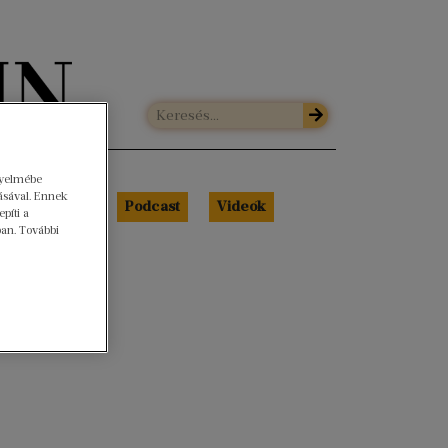
gyelmébe
ásával. Ennek
Libri Portré
Podcast
Videók
píti a
ban. További