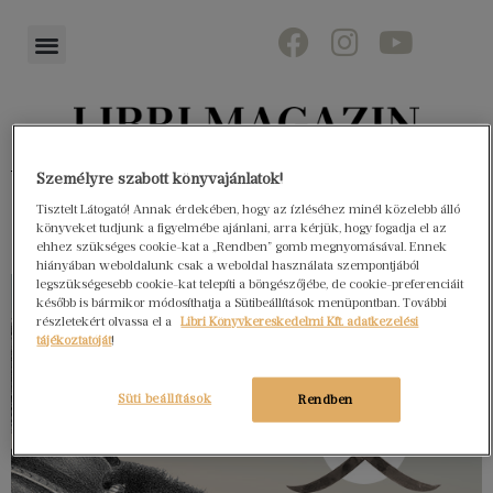
Könyvektől az olvasókig
Személyre szabott könyvajánlatok!
Tisztelt Látogató! Annak érdekében, hogy az ízléséhez minél közelebb álló
könyveket tudjunk a figyelmébe ajánlani, arra kérjük, hogy fogadja el az
ehhez szükséges cookie-kat a „Rendben” gomb megnyomásával. Ennek
hiányában weboldalunk csak a weboldal használata szempontjából
legszükségesebb cookie-kat telepíti a böngészőjébe, de cookie-preferenciáit
később is bármikor módosíthatja a Sütibeállítások menüpontban. További
részletekért olvassa el a
Libri Könyvkereskedelmi Kft. adatkezelési
tájékoztatóját
!
Süti beállítások
Rendben