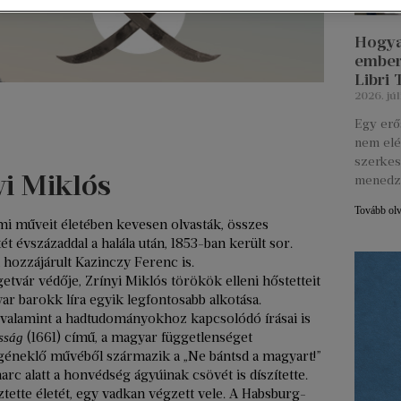
Hogya
ember
Libri
2026. júl
Egy erő
nem elé
szerkes
yi Miklós
menedz
Tovább ol
lmi műveit életében kevesen olvasták, összes
t évszázaddal a halála után, 1853-ban került sor.
hozzájárult Kazinczy Ferenc is.
etvár védője, Zrínyi Miklós törökök elleni hőstetteit
yar barokk líra egyik legfontosabb alkotása.
valamint a hadtudományokhoz kapcsolódó írásai is
(1661) című, a magyar függetlenséget
osság
géneklő művéből származik a „Ne bántsd a magyart!”
rc alatt a honvédség ágyúinak csövét is díszítette.
tette életét, egy vadkan végzett vele. A Habsburg-