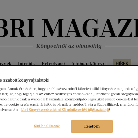
Könyvektől az olvasókig
nyvek
Interjúk
Beleolvasó
A hónap könyvei
HÍREK
Fris
 szabott könyvajánlatok!
ogató! Annak érdekében, hogy az ízléséhez minél közelebb álló könyveket tudjunk a fi
rra kérjük, hogy fogadja el az ehhez szükséges cookie-kat a „Rendben” gomb megnyom
eboldalunk csak a weboldal használata szempontjából legszükségesebb cookie-kat tele
, de cookie-preferenciáit később is bármikor módosíthatja a Sütibeállítások menüpont
 olvassa el a
Libri Könyvkereskedelmi Kft. adatkezelési tájékoztatóját
!
Süti beállítások
Rendben