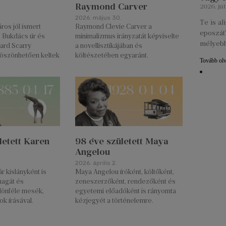
Raymond Carver
2026. júl
2026. május 30.
Te is a
os jól ismert
Raymond Clevie Carver a
eposzát?
, Bukdács úr és
minimalizmus irányzatát képviselte
mélyebb
ard Scarry
a novellisztikájában és
öszönhetően keltek
költészetében egyaránt.
Tovább ol
letett Karen
98 éve született Maya
Angelou
2026. április 2.
r kislányként is
Maya Angelou íróként, költőként,
magát és
zeneszerzőként, rendezőként és
ülönféle mesék,
egyetemi előadóként is rányomta
ok írásával.
kézjegyét a történelemre.