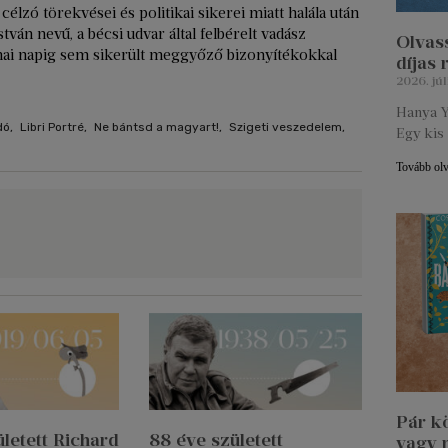
élzó törekvései és politikai sikerei miatt halála után
tván nevű, a bécsi udvar által felbérelt vadász
Olvass
 mai napig sem sikerült meggyőző bizonyítékokkal
díjas
2026. júl
Hanya Y
dó
,
Libri Portré
,
Ne bántsd a magyart!
,
Szigeti veszedelem
,
Egy kis 
Tovább ol
Pár k
letett Richard
88 éve született
vagy 