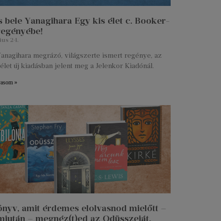
 bele Yanagihara Egy kis élet c. Booker-
 regényébe!
ius 24.
anagihara megrázó, világszerte ismert regénye, az
élet új kiadásban jelent meg a Jelenkor Kiadónál.
vasom »
önyv, amit érdemes elolvasnod mielőtt –
miután – megnéz(t)ed az Odüsszeiát.