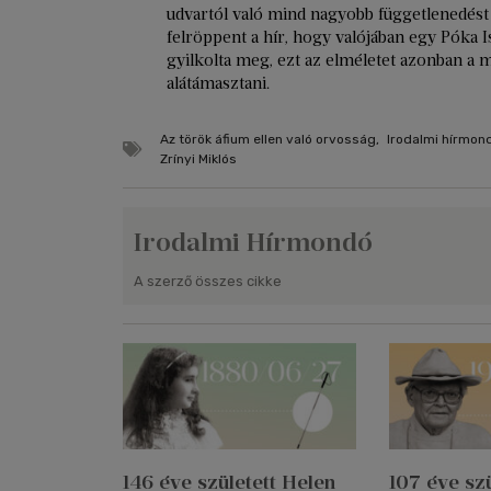
udvartól való mind nagyobb függetlenedést c
felröppent a hír, hogy valójában egy Póka Is
gyilkolta meg, ezt az elméletet azonban a
alátámasztani.
Az török áfium ellen való orvosság
,
Irodalmi hírmon
Zrínyi Miklós
Irodalmi Hírmondó
A szerző összes cikke
146 éve született Helen
107 éve szü