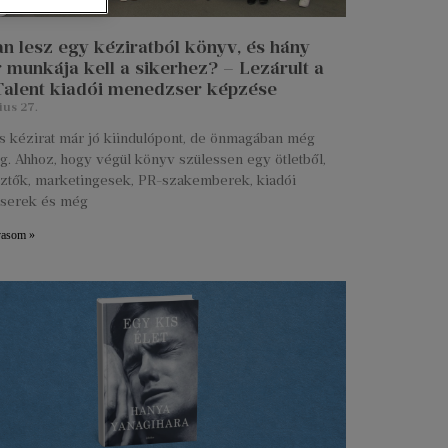
n lesz egy kéziratból könyv, és hány
 munkája kell a sikerhez? – Lezárult a
 Talent kiadói menedzser képzése
ius 27.
s kézirat már jó kiindulópont, de önmagában még
g. Ahhoz, hogy végül könyv szülessen egy ötletből,
ztők, marketingesek, PR-szakemberek, kiadói
serek és még
vasom »