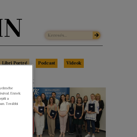
Libri Portré
Podcast
Videók
s cikkeink
gyelmébe
ásával. Ennek
píti a
ban. További