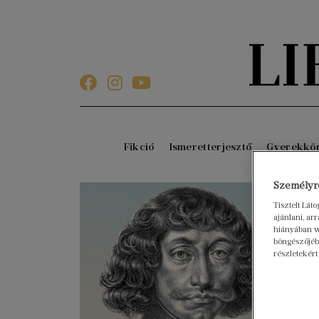
Fikció
Ismeretterjesztő
Gyerekkö
Személyre
Tisztelt Lát
ajánlani, a
hiányában w
böngészőjébe
részletekért