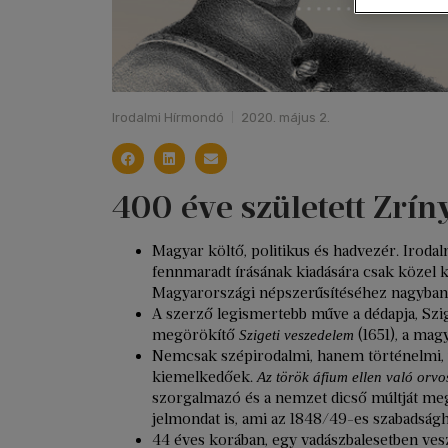
Irodalmi Hírmondó
2020. május 2.
400 éve született Zrín
Magyar költő, politikus és hadvezér. Iroda
fennmaradt írásának kiadására csak közel ké
Magyarországi népszerűsítéséhez nagyban 
A szerző legismertebb műve a dédapja, Szig
megörökítő
(1651), a mag
Szigeti veszedelem
Nemcsak szépirodalmi, hanem történelmi, 
kiemelkedőek.
Az török áfium ellen való orv
szorgalmazó és a nemzet dicső múltját me
jelmondat is, ami az 1848/49-es szabadságha
44 éves korában, egy vadászbalesetben vesz