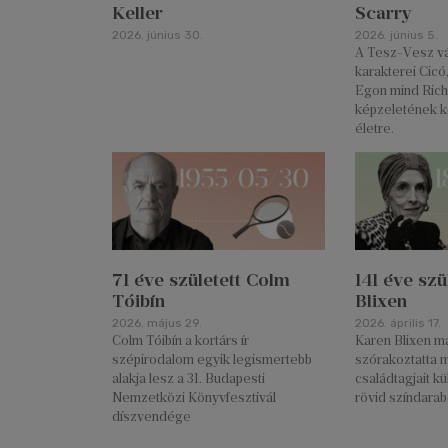
Keller
Scarry
2026. június 30.
2026. június 5.
A Tesz-Vesz vár
karakterei Cicó
Egon mind Rich
képzeletének k
életre.
71 éve született Colm
141 éve szü
Tóibín
Blixen
2026. május 29.
2026. április 17.
Colm Tóibín a kortárs ír
Karen Blixen má
szépirodalom egyik legismertebb
szórakoztatta 
alakja lesz a 31. Budapesti
családtagjait k
Nemzetközi Könyvfesztivál
rövid színdarab
díszvendége