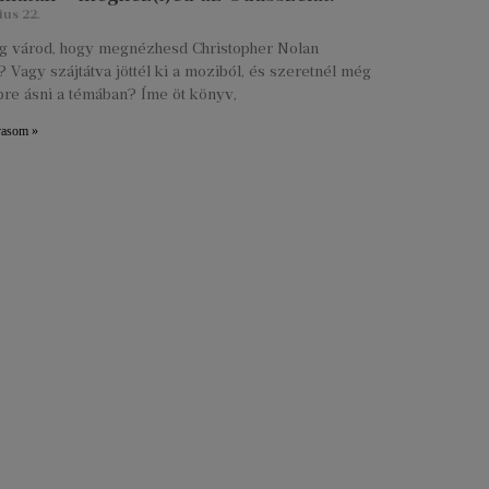
ius 22.
lig várod, hogy megnézhesd Christopher Nolan
 Vagy szájtátva jöttél ki a moziból, és szeretnél még
re ásni a témában? Íme öt könyv,
vasom »